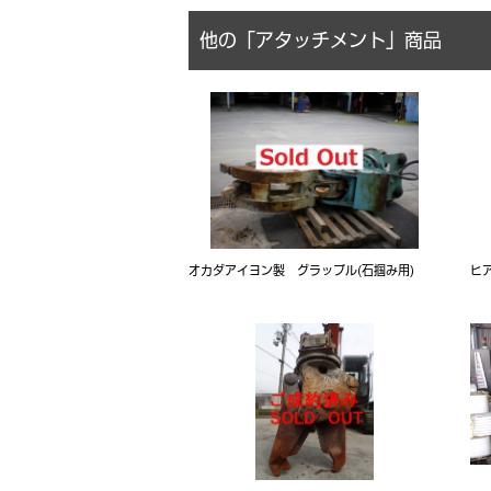
他の「アタッチメント」商品
オカダアイヨン製 グラップル(石掴み用)
ヒ