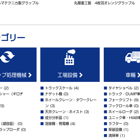
ルマテクニカ製グラップル
丸順重工製 4枚羽オレンジグラップル
テゴリー
ップ処理機械
工場設備
車輛
ー
(2)
■
トラックスケール
(4)
■
タイヤショベル
(2)
シャー（ギロチ
■
ナゲット機
(0)
■
トラック・DUMP
■
ホイールクレーン・タワークレー
■
フォークリフト
(9)
3)
ン
(3)
■
フックロール車
(0)
■
天井クレーン・ホイスト
(3)
■
ホイールローダ
(2)
■
成分分析器
(1)
■
ユニック車・HIAB
（減容器）
(0)
■
溶接機・発電機
(4)
■
ラフター
(0)
ラップローダ
(0)
■
架装設備
(1)
■
清掃車
(1)