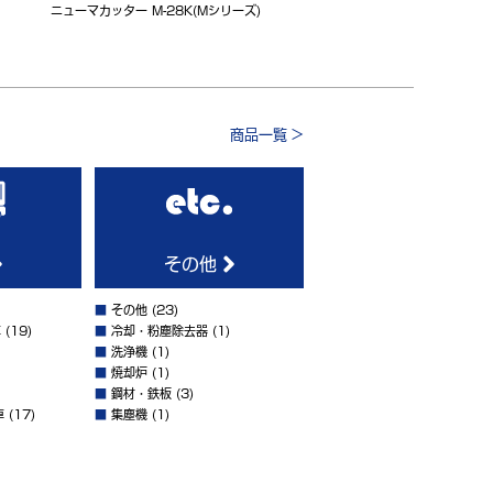
ニューマカッター M-28K(Mシリーズ)
商品一覧 >
その他
■
その他
(23)
車
(19)
■
冷却・粉塵除去器
(1)
■
洗浄機
(1)
■
焼却炉
(1)
■
鋼材・鉄板
(3)
車
(17)
■
集塵機
(1)