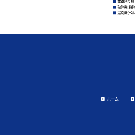
■
故銑割り機
■
破砕機(粉砕
■
選別機(ベル
ホーム