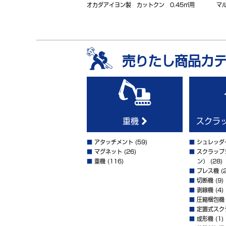
オカダアイヨン製 カットクン 0.45㎥用
マ
売りたし商品カ
重機
スクラ
■
アタッチメント
(59)
■
シュレッダ
■
マグネット
(26)
■
スクラップ
■
重機
(116)
ン）
(28)
■
プレス機
(2
■
切断機
(9)
■
剥線機
(4)
■
圧縮梱包機
■
定置式スク
■
成形機
(1)