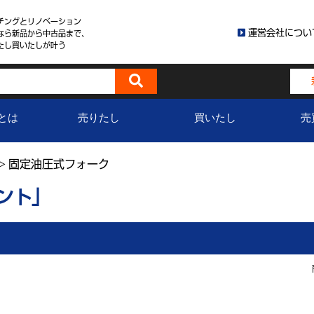
チングとリノベーション
運営会社につい
なら新品から中古品まで、
たし買いたしが叶う
とは
売りたし
買いたし
売
固定油圧式フォーク
>
ント」