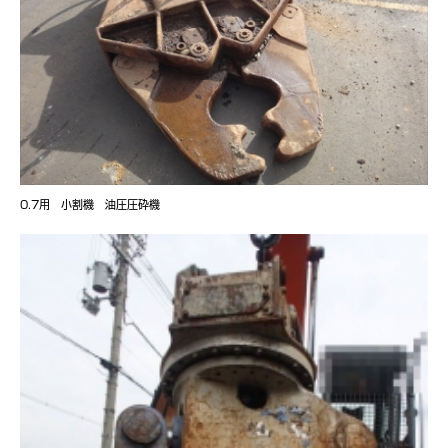
0.7用 小割機 油圧圧砕機