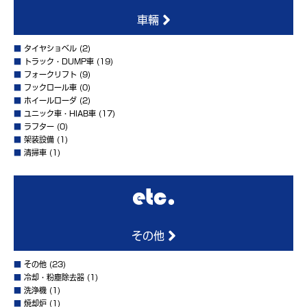
車輛
■
タイヤショベル
(2)
■
トラック・DUMP車
(19)
■
フォークリフト
(9)
■
フックロール車
(0)
■
ホイールローダ
(2)
■
ユニック車・HIAB車
(17)
■
ラフター
(0)
■
架装設備
(1)
■
清掃車
(1)
その他
■
その他
(23)
■
冷却・粉塵除去器
(1)
■
洗浄機
(1)
■
焼却炉
(1)