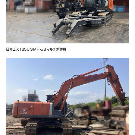
日立ＺＸ135ＵＳＭＨ-5Ｂマルチ解体機