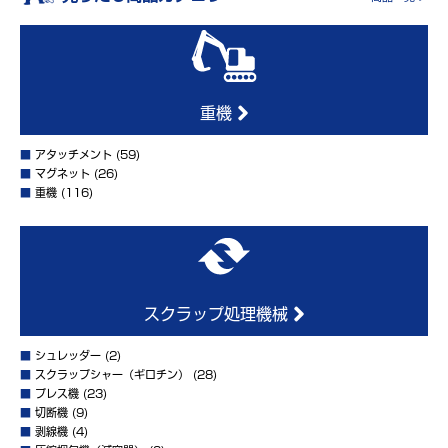
重機
■
アタッチメント
(59)
■
マグネット
(26)
■
重機
(116)
スクラップ処理機械
■
シュレッダー
(2)
■
スクラップシャー（ギロチン）
(28)
■
プレス機
(23)
■
切断機
(9)
■
剥線機
(4)