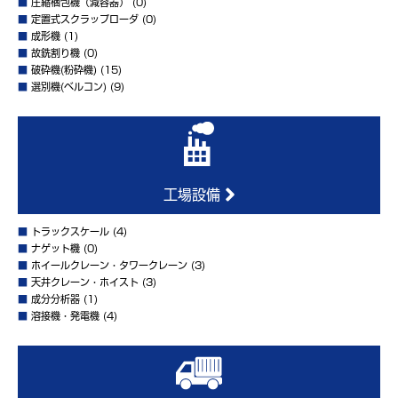
■
圧縮梱包機（減容器）
(0)
■
定置式スクラップローダ
(0)
■
成形機
(1)
■
故銑割り機
(0)
■
破砕機(粉砕機)
(15)
■
選別機(ベルコン)
(9)
工場設備
■
トラックスケール
(4)
■
ナゲット機
(0)
■
ホイールクレーン・タワークレーン
(3)
■
天井クレーン・ホイスト
(3)
■
成分分析器
(1)
■
溶接機・発電機
(4)