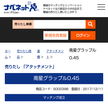
機械のマッチングとリノベーション
ナベネットなら新品から中古品まで、
機械の売りたし買いたしが叶う
売りたし検索
新規会員登録
ログイン
南星グラップル
ホー
売りたし商
重
アタッチメン
ム
>
品
>
機
>
ト
>
0.45
売りたし 「アタッチメント」
南星グラップル0.45
商品コード：S000396 登録日：2017/12/11
マッチング成立