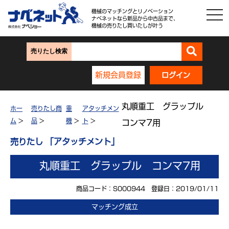
機械のマッチングとリノベーション
ナベネットなら新品から中古品まで、
機械の売りたし買いたしが叶う
売りたし検索
新規会員登録
ログイン
丸順重工 グラップル
ホー
売りたし商
重
アタッチメン
ム
>
品
>
機
>
ト
>
コンマ7用
売りたし 「アタッチメント」
丸順重工 グラップル コンマ7用
商品コード：S000944 登録日：2019/01/11
マッチング成立