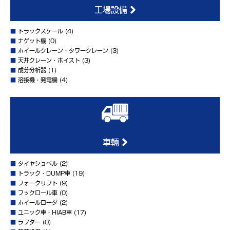
工場設備
■
トラックスケール
(4)
■
ナゲット機
(0)
■
ホイールクレーン・タワークレーン
(3)
■
天井クレーン・ホイスト
(3)
■
成分分析器
(1)
■
溶接機・発電機
(4)
車輛
■
タイヤショベル
(2)
■
トラック・DUMP車
(19)
■
フォークリフト
(9)
■
フックロール車
(0)
■
ホイールローダ
(2)
■
ユニック車・HIAB車
(17)
■
ラフター
(0)