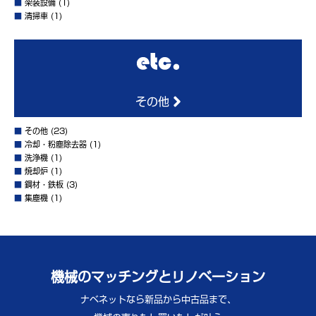
■
架装設備
(1)
■
清掃車
(1)
その他
■
その他
(23)
■
冷却・粉塵除去器
(1)
■
洗浄機
(1)
■
焼却炉
(1)
■
鋼材・鉄板
(3)
■
集塵機
(1)
機械のマッチングとリノベーション
ナベネットなら新品から中古品まで、