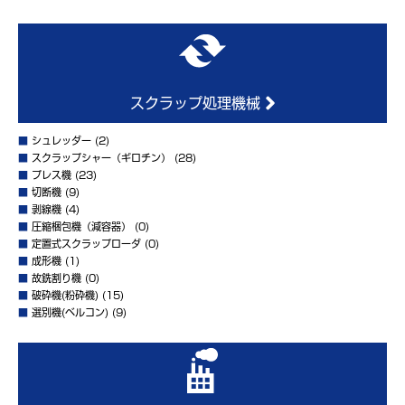
スクラップ処理機械
■
シュレッダー
(2)
■
スクラップシャー（ギロチン）
(28)
■
プレス機
(23)
■
切断機
(9)
■
剥線機
(4)
■
圧縮梱包機（減容器）
(0)
■
定置式スクラップローダ
(0)
■
成形機
(1)
■
故銑割り機
(0)
■
破砕機(粉砕機)
(15)
■
選別機(ベルコン)
(9)