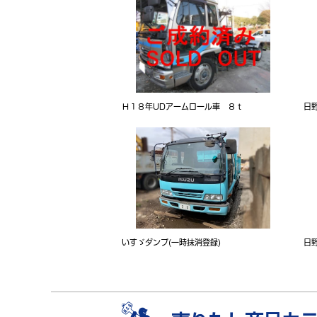
Ｈ１８年UDアームロール車 ８ｔ
日
いすゞダンプ(一時抹消登録)
日