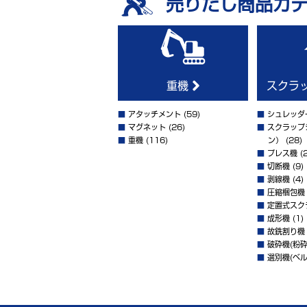
売りたし商品カ
重機
スクラ
■
アタッチメント
(59)
■
シュレッダ
■
マグネット
(26)
■
スクラップ
■
重機
(116)
ン）
(28)
■
プレス機
(2
■
切断機
(9)
■
剥線機
(4)
■
圧縮梱包機
■
定置式スク
■
成形機
(1)
■
故銑割り機
■
破砕機(粉砕
■
選別機(ベル