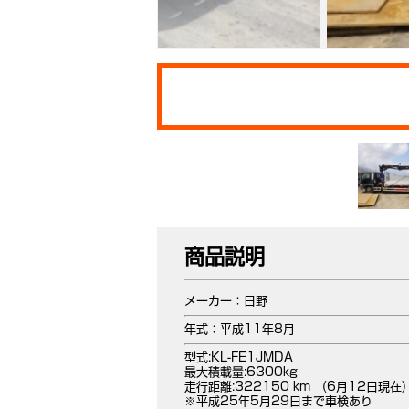
商品説明
メーカー：日野
年式：平成11年8月
型式:KL-FE1JMDA
最大積載量:6300kg
走行距離:322150 km (6月12日現在)
※平成25年5月29日まで車検あり