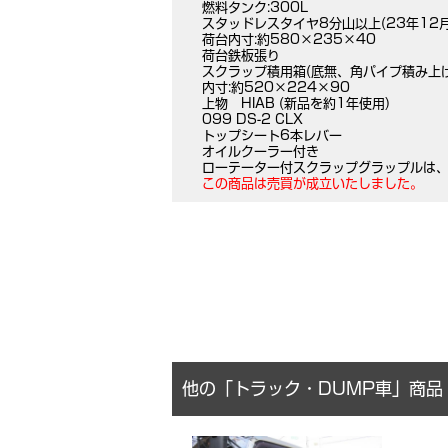
燃料タンク:300L
スタッドレスタイヤ8分山以上(23年12月
荷台内寸:約580×235×40
荷台鉄板張り
スクラップ積用箱(底無、角パイプ積み上げ
内寸:約520×224×90
上物 HIAB (新品を約1年使用)
099 DS-2 CLX
トップシート6本レバー
オイルクーラー付き
ローテーター付スクラップグラップルは
この商品は売買が成立いたしました。
他の「トラック・DUMP車」商品