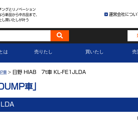
チングとリノベーション
運営会社につい
なら新品から中古品まで、
たし買いたしが叶う
とは
売りたし
買いたし
売
日野 HIAB 7t車 KL-FE1JLDA
P車
>
DUMP車」
JLDA