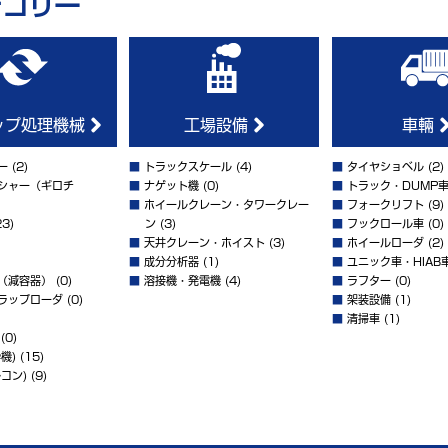
テゴリー
ップ処理機械
工場設備
車輛
ー
(2)
■
トラックスケール
(4)
■
タイヤショベル
(2)
シャー（ギロチ
■
ナゲット機
(0)
■
トラック・DUMP
■
ホイールクレーン・タワークレー
■
フォークリフト
(9)
3)
ン
(3)
■
フックロール車
(0)
■
天井クレーン・ホイスト
(3)
■
ホイールローダ
(2)
■
成分分析器
(1)
■
ユニック車・HIAB
（減容器）
(0)
■
溶接機・発電機
(4)
■
ラフター
(0)
ラップローダ
(0)
■
架装設備
(1)
■
清掃車
(1)
(0)
機)
(15)
コン)
(9)