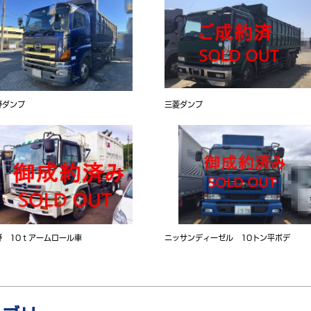
野ダンプ
三菱ダンプ
野 10ｔアームロール車
ニッサンディーゼル 10トン平ボデ