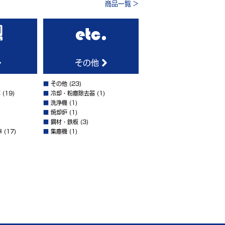
商品一覧 >
その他
■
その他
(23)
車
(19)
■
冷却・粉塵除去器
(1)
■
洗浄機
(1)
■
焼却炉
(1)
■
鋼材・鉄板
(3)
車
(17)
■
集塵機
(1)