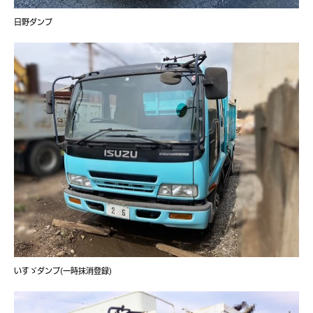
日野ダンプ
いすゞダンプ(一時抹消登録)