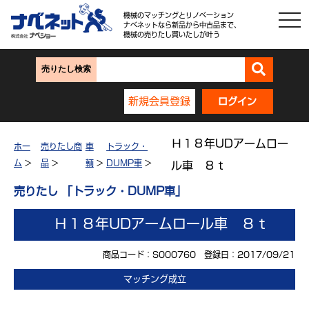
機械のマッチングとリノベーション
ナベネットなら新品から中古品まで、
機械の売りたし買いたしが叶う
売りたし検索
新規会員登録
ログイン
Ｈ１８年UDアームロー
ホー
売りたし商
車
トラック・
ム
>
品
>
輌
>
DUMP車
>
ル車 ８ｔ
売りたし 「トラック・DUMP車」
Ｈ１８年UDアームロール車 ８ｔ
商品コード：S000760 登録日：2017/09/21
マッチング成立