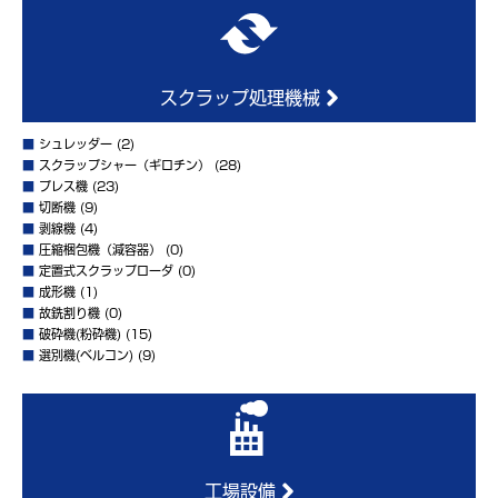
スクラップ処理機械
■
シュレッダー
(2)
■
スクラップシャー（ギロチン）
(28)
■
プレス機
(23)
■
切断機
(9)
■
剥線機
(4)
■
圧縮梱包機（減容器）
(0)
■
定置式スクラップローダ
(0)
■
成形機
(1)
■
故銑割り機
(0)
■
破砕機(粉砕機)
(15)
■
選別機(ベルコン)
(9)
工場設備