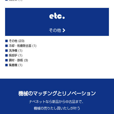
その他
■
その他
(23)
■
冷却・粉塵除去器
(1)
■
洗浄機
(1)
■
焼却炉
(1)
■
鋼材・鉄板
(3)
■
集塵機
(1)
機械のマッチングとリノベーション
ナベネットなら新品から中古品まで、
機械の売りたし買いたしが叶う