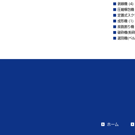
■
剥線機
(4)
■
圧縮梱包機
■
定置式スク
■
成形機
(1)
■
故銑割り機
■
破砕機(粉砕
■
選別機(ベル
ホーム