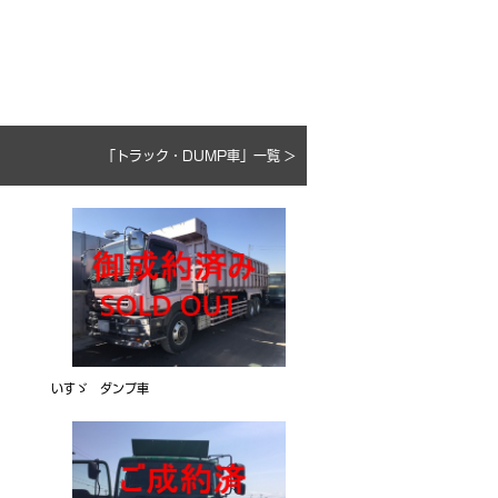
「トラック・DUMP車」一覧 >
いすゞ ダンプ車