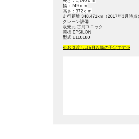
長さ：1,140ｃｍ
幅：249ｃｍ
高さ：372ｃｍ
走行距離 348,471km（2017年3月時点
クレーン設備
販売元 古河ユニック
商標 EPSILON
型式 E110L80
※お引渡しは5月以降の予定です※