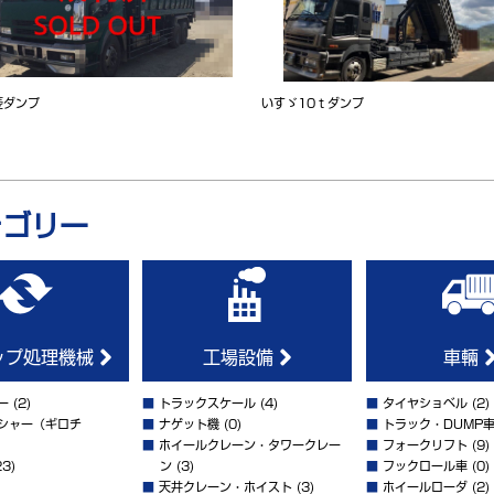
菱ダンプ
いすゞ10ｔダンプ
テゴリー
ップ処理機械
工場設備
車輛
ー
(2)
■
トラックスケール
(4)
■
タイヤショベル
(2)
シャー（ギロチ
■
ナゲット機
(0)
■
トラック・DUMP
■
ホイールクレーン・タワークレー
■
フォークリフト
(9)
3)
ン
(3)
■
フックロール車
(0)
■
天井クレーン・ホイスト
(3)
■
ホイールローダ
(2)