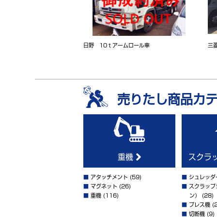
日野 10ｔアームロール車
三
売りたし商品カ
重機
スクラ
■
アタッチメント
(59)
■
シュレッダ
■
マグネット
(26)
■
スクラップ
■
重機
(116)
ン）
(28)
■
プレス機
(2
■
切断機
(9)