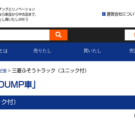
チングとリノベーション
運営会社につい
なら新品から中古品まで、
たし買いたしが叶う
とは
売りたし
買いたし
売
三菱ふそうトラック（ユニック付）
P車
>
DUMP車」
ック付）