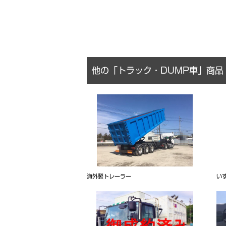
他の「トラック・DUMP車」商品
海外製トレーラー
い