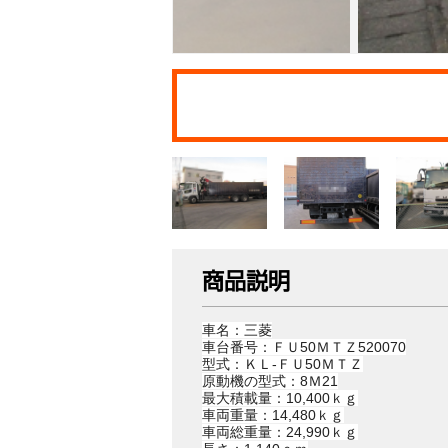
商品説明
車名：三菱
車台番号：ＦＵ50ＭＴＺ520070
型式：ＫＬ-ＦＵ50ＭＴＺ
原動機の型式：8Ｍ21
最大積載量：10,400ｋｇ
車両重量：14,480ｋｇ
車両総重量：24,990ｋｇ