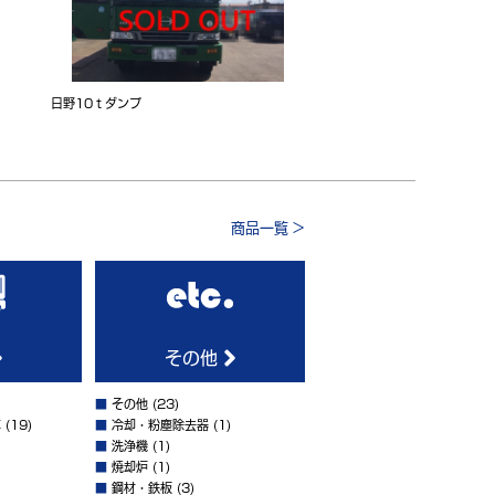
日野10ｔダンプ
商品一覧 >
その他
■
その他
(23)
車
(19)
■
冷却・粉塵除去器
(1)
■
洗浄機
(1)
■
焼却炉
(1)
■
鋼材・鉄板
(3)