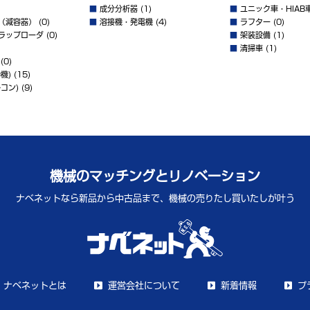
■
成分分析器
(1)
■
ユニック車・HIAB
（減容器）
(0)
■
溶接機・発電機
(4)
■
ラフター
(0)
ラップローダ
(0)
■
架装設備
(1)
■
清掃車
(1)
(0)
機)
(15)
コン)
(9)
機械のマッチングとリノベーション
ナベネットなら新品から中古品まで、
機械の売りたし買いたしが叶う
ナベネットとは
運営会社について
新着情報
プ