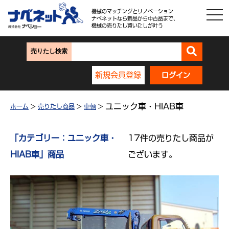
機械のマッチングとリノベーション
ナベネットなら新品から中古品まで、
機械の売りたし買いたしが叶う
売りたし検索
新規会員登録
ログイン
ユニック車・HIAB車
ホーム
>
売りたし商品
>
車輌
>
「カテゴリー：ユニック車・
17件の売りたし商品が
HIAB車」商品
ございます。