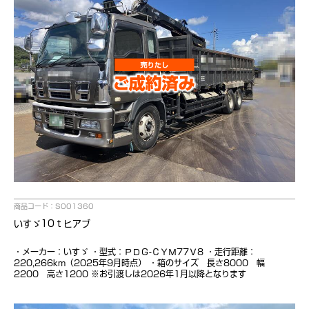
商品コード：S001360
いすゞ10ｔヒアブ
・メーカー：いすゞ ・型式：ＰＤＧ-ＣＹＭ77Ｖ8 ・走行距離：
220,266km（2025年9月時点） ・箱のサイズ 長さ8000 幅
2200 高さ1200 ※お引渡しは2026年1月以降となります