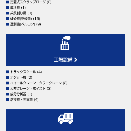
■
定置式スクラップローダ
(0)
■
成形機
(1)
■
故銑割り機
(0)
■
破砕機(粉砕機)
(15)
■
選別機(ベルコン)
(9)
工場設備
■
トラックスケール
(4)
■
ナゲット機
(0)
■
ホイールクレーン・タワークレーン
(3)
■
天井クレーン・ホイスト
(3)
■
成分分析器
(1)
■
溶接機・発電機
(4)