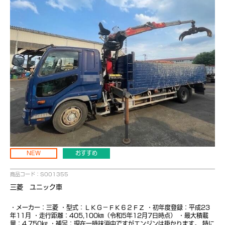
NEW
おすすめ
商品コード：S001355
三菱 ユニック車
・メーカー：三菱 ・型式：ＬＫＧ－ＦＫ６２ＦＺ ・初年度登録：平成23
年11月 ・走行距離：405,100㎞（令和5年12月7日時点） ・最大積載
量：4,750㎏ ・補足：現在一時抹消中ですがエンジンは掛かります。 特に