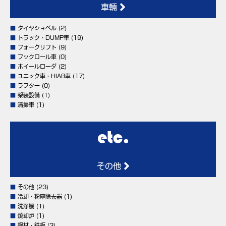
車輛
■
タイヤショベル
(2)
■
トラック・DUMP車
(19)
■
フォークリフト
(9)
■
フックロール車
(0)
■
ホイールローダ
(2)
■
ユニック車・HIAB車
(17)
■
ラフター
(0)
■
架装設備
(1)
■
清掃車
(1)
その他
■
その他
(23)
■
冷却・粉塵除去器
(1)
■
洗浄機
(1)
■
焼却炉
(1)
■
鋼材・鉄板
(3)