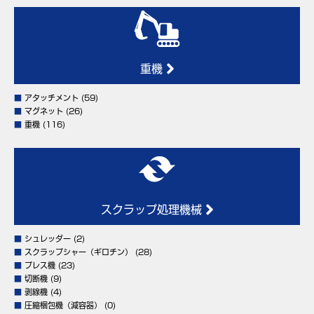
重機
■
アタッチメント
(59)
■
マグネット
(26)
■
重機
(116)
スクラップ処理機械
■
シュレッダー
(2)
■
スクラップシャー（ギロチン）
(28)
■
プレス機
(23)
■
切断機
(9)
■
剥線機
(4)
■
圧縮梱包機（減容器）
(0)