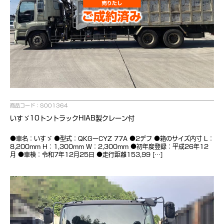
商品コード：S001364
いすゞ10トントラックHIAB製クレーン付
●車名：いすゞ ●型式：QKGーCYZ 77A ●2デフ ●箱のサイズ内寸 L：
8,200mm H：1,300mm W：2,300mm ●初年度登録：平成26年12
月 ●車検：令和7年12月25日 ●走行距離153,99 […]