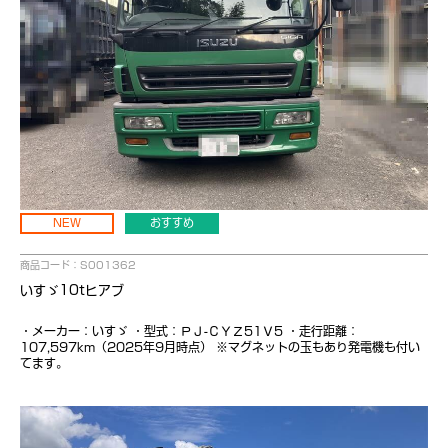
NEW
おすすめ
商品コード：S001362
いすゞ10tヒアブ
・メーカー：いすゞ ・型式：ＰＪ-ＣＹＺ51Ｖ5 ・走行距離：
107,597km（2025年9月時点） ※マグネットの玉もあり発電機も付い
てます。