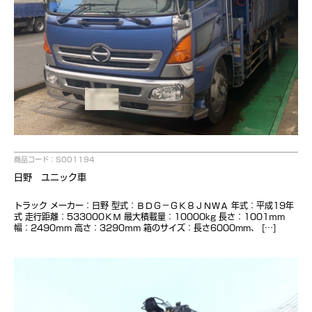
商品コード：S001194
日野 ユニック車
トラック メーカー：日野 型式：ＢＤＧ－ＧＫ８ＪＮＷＡ 年式：平成19年
式 走行距離：533000ＫＭ 最大積載量：10000kg 長さ：1001ｍm
幅：2490ｍm 高さ：3290ｍm 箱のサイズ：長さ6000mm、 […]