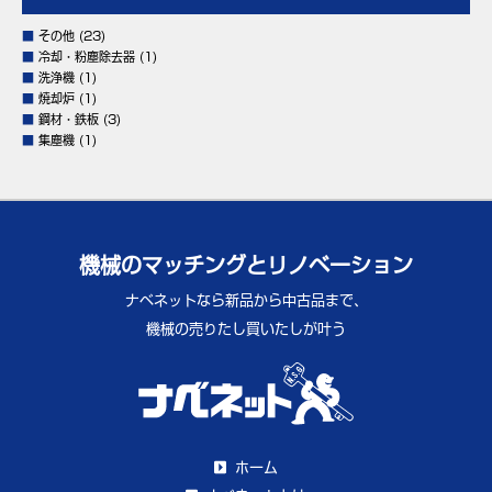
■
その他
(23)
■
冷却・粉塵除去器
(1)
■
洗浄機
(1)
■
焼却炉
(1)
■
鋼材・鉄板
(3)
■
集塵機
(1)
機械のマッチングとリノベーション
ナベネットなら新品から中古品まで、
機械の売りたし買いたしが叶う
ホーム