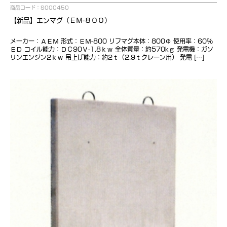
商品コード：S000450
【新品】エンマグ（ＥＭ-８００）
メーカー：ＡＥＭ 形式：ＥＭ-800 リフマグ本体：800Ф 使用率：60％
ＥＤ コイル能力：ＤＣ90Ｖ-1.8ｋｗ 全体質量：約570kｇ 発電機：ガソ
リンエンジン2ｋｗ 吊上げ能力：約2ｔ（2.9ｔクレーン用） 発電 […]