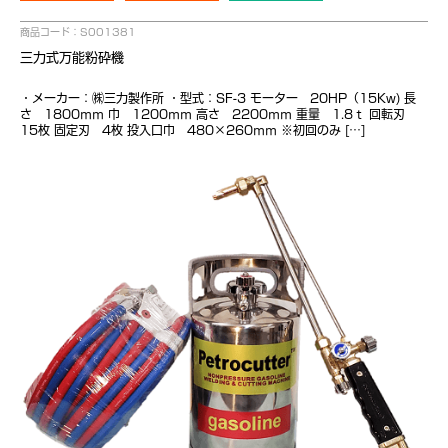
商品コード：S001381
三力式万能粉砕機
・メーカー：㈱三力製作所 ・型式：SF-3 モーター 20HP（15Kw) 長
さ 1800ｍｍ 巾 1200ｍｍ 高さ 2200ｍｍ 重量 1.8ｔ 回転刃
15枚 固定刃 4枚 投入口巾 480×260ｍｍ ※初回のみ […]