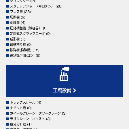
■
シュレッダー
(2)
■
スクラップシャー（ギロチン）
(28)
■
プレス機
(23)
■
切断機
(9)
■
剥線機
(4)
■
圧縮梱包機（減容器）
(0)
■
定置式スクラップローダ
(0)
■
成形機
(1)
■
故銑割り機
(0)
■
破砕機(粉砕機)
(15)
■
選別機(ベルコン)
(9)
工場設備
■
トラックスケール
(4)
■
ナゲット機
(0)
■
ホイールクレーン・タワークレーン
(3)
■
天井クレーン・ホイスト
(3)
■
成分分析器
(1)