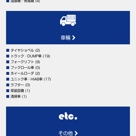
■
溶接機・発電機
(4)
車輛
■
タイヤショベル
(2)
■
トラック・DUMP車
(19)
■
フォークリフト
(9)
■
フックロール車
(0)
■
ホイールローダ
(2)
■
ユニック車・HIAB車
(17)
■
ラフター
(0)
■
架装設備
(1)
■
清掃車
(1)
その他