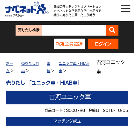
機械のマッチングとリノベーション
ナベネットなら新品から中古品まで、
機械の売りたし買いたしが叶う
売りたし検索
新規会員登録
ログイン
古河ユニック
ホー
売りたし商
車
ユニック車・HIAB
ム
>
品
>
輌
>
車
>
車
売りたし 「ユニック車・HIAB車」
古河ユニック車
商品コード：S000726 登録日：2018/10/05
マッチング成立