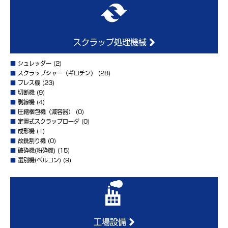
スクラップ処理機械
■
シュレッダー
(2)
■
スクラップシャー（ギロチン）
(28)
■
プレス機
(23)
■
切断機
(9)
■
剥線機
(4)
■
圧縮梱包機（減容器）
(0)
■
定置式スクラップローダ
(0)
■
成形機
(1)
■
故銑割り機
(0)
■
破砕機(粉砕機)
(15)
■
選別機(ベルコン)
(9)
工場設備