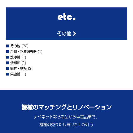
その他
■
その他
(23)
■
冷却・粉塵除去器
(1)
■
洗浄機
(1)
■
焼却炉
(1)
■
鋼材・鉄板
(3)
■
集塵機
(1)
機械のマッチングとリノベーション
ナベネットなら新品から中古品まで、
機械の売りたし買いたしが叶う