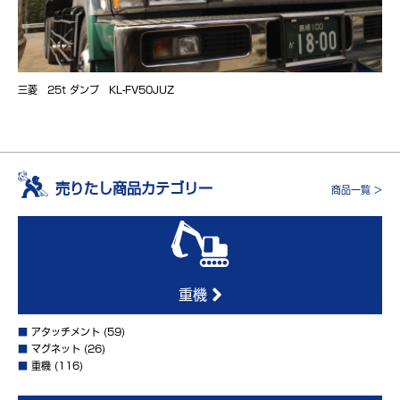
三菱 25t ダンプ KL-FV50JUZ
売りたし商品カテゴリー
商品一覧 >
重機
■
アタッチメント
(59)
■
マグネット
(26)
■
重機
(116)