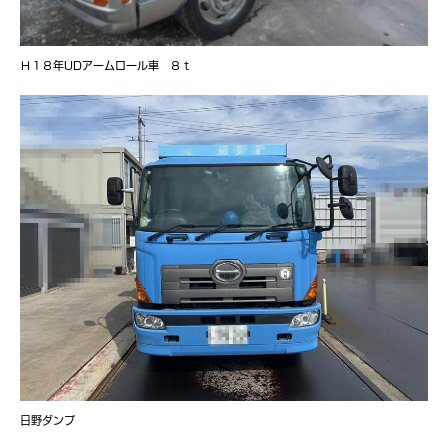
Ｈ１８年UDアームロール車 ８ｔ
日野ダンプ