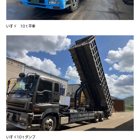
いすゞ 10ｔ平車
いすゞ10ｔダンプ