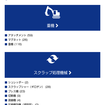
重機
■
アタッチメント
(59)
■
マグネット
(26)
■
重機
(116)
スクラップ処理機械
■
シュレッダー
(2)
■
スクラップシャー（ギロチン）
(28)
■
プレス機
(23)
■
切断機
(9)
■
剥線機
(4)
■
圧縮梱包機（減容器）
(0)