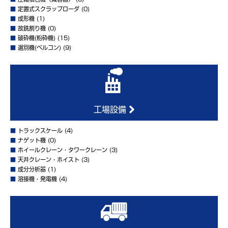
■
定置式スクラップローダ
(0)
■
成形機
(1)
■
故銑割り機
(0)
■
破砕機(粉砕機)
(15)
■
選別機(ベルコン)
(9)
工場設備
■
トラックスケール
(4)
■
ナゲット機
(0)
■
ホイールクレーン・タワークレーン
(3)
■
天井クレーン・ホイスト
(3)
■
成分分析器
(1)
■
溶接機・発電機
(4)