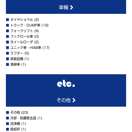
車輛
■
タイヤショベル
(2)
■
トラック・DUMP車
(19)
■
フォークリフト
(9)
■
フックロール車
(0)
■
ホイールローダ
(2)
■
ユニック車・HIAB車
(17)
■
ラフター
(0)
■
架装設備
(1)
■
清掃車
(1)
その他
■
その他
(23)
■
冷却・粉塵除去器
(1)
■
洗浄機
(1)
■
焼却炉
(1)