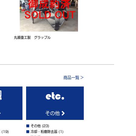
丸順重工製 グラップル
商品一覧 >
その他
■
その他
(23)
車
(19)
■
冷却・粉塵除去器
(1)