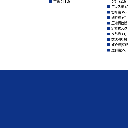
■
重機
(116)
ン）
(28)
■
プレス機
(2
■
切断機
(9)
■
剥線機
(4)
■
圧縮梱包機
■
定置式スク
■
成形機
(1)
■
故銑割り機
■
破砕機(粉砕
■
選別機(ベル