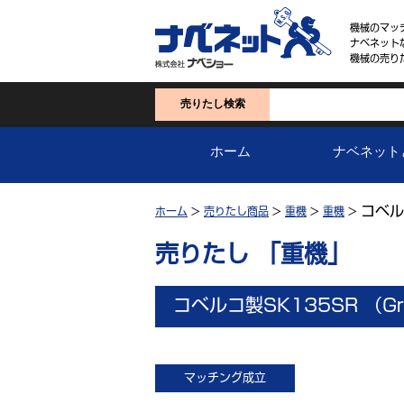
機械のマッ
ナベネット
機械の売り
売りたし検索
ホーム
ナベネット
コベルコ
ホーム
>
売りたし商品
>
重機
>
重機
>
売りたし 「重機」
コベルコ製SK135SR （Gra
マッチング成立