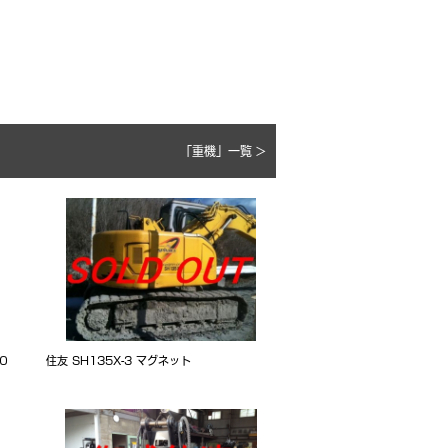
「重機」一覧 >
０
住友 SH135X-3 マグネット