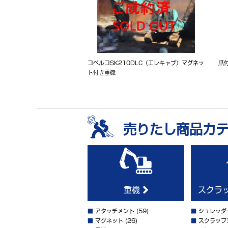
コベルコSK210DLC（エレキャブ）マグネッ
爪付
ト付き重機
売りたし商品カ
重機
スクラ
■
アタッチメント
(59)
■
シュレッダ
■
マグネット
(26)
■
スクラップ