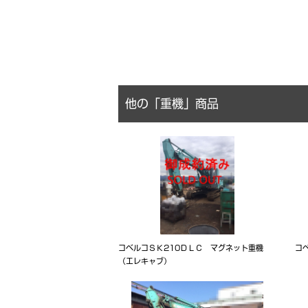
他の「重機」商品
コベルコＳＫ210ＤＬＣ マグネット重機
コベ
（エレキャブ）