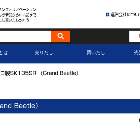
チングとリノベーション
運営会社につい
なら新品から中古品まで、
たし買いたしが叶う
とは
売りたし
買いたし
売
製SK135SR （Grand Beetle）
nd Beetle）