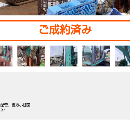
ご成約済み
）
ル配管、後方小旋回
時点）