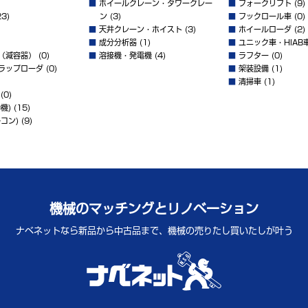
■
ホイールクレーン・タワークレー
■
フォークリフト
(9)
3)
ン
(3)
■
フックロール車
(0)
■
天井クレーン・ホイスト
(3)
■
ホイールローダ
(2)
■
成分分析器
(1)
■
ユニック車・HIAB
（減容器）
(0)
■
溶接機・発電機
(4)
■
ラフター
(0)
ラップローダ
(0)
■
架装設備
(1)
■
清掃車
(1)
(0)
機)
(15)
コン)
(9)
機械のマッチングとリノベーション
ナベネットなら新品から中古品まで、
機械の売りたし買いたしが叶う