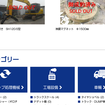
き SH120-5型
神鋼マグネット Φ1500㎜
テゴリー
ップ処理機械
工場設備
車輛
ー
(2)
■
トラックスケール
(4)
■
タイヤショベル
(2)
シャー（ギロチ
■
ナゲット機
(0)
■
トラック・DUMP