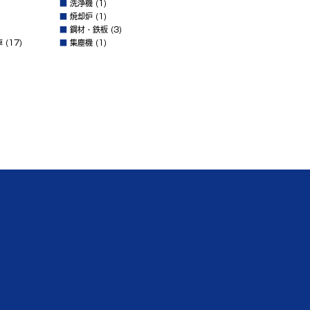
■
洗浄機
(1)
■
焼却炉
(1)
■
鋼材・鉄板
(3)
車
(17)
■
集塵機
(1)