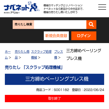
機械のマッチングとリノベーション
ナベネットなら新品から中古品まで、
機械の売りたし買いたしが叶う
売りたし検索
新規会員登録
ログイン
三方締めベーリング
ホー
売りたし商
スクラップ処理
プレス
ム
>
品
>
機械
>
機
>
プレス機
売りたし 「スクラップ処理機械」
三方締めベーリングプレス機
商品コード：S001182 登録日：2022/06/24
取引終了