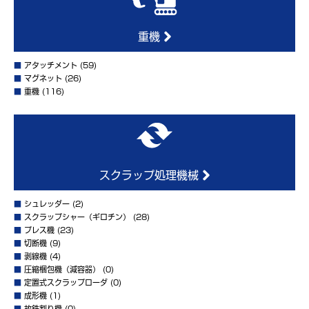
重機
■
アタッチメント
(59)
■
マグネット
(26)
■
重機
(116)
スクラップ処理機械
■
シュレッダー
(2)
■
スクラップシャー（ギロチン）
(28)
■
プレス機
(23)
■
切断機
(9)
■
剥線機
(4)
■
圧縮梱包機（減容器）
(0)
■
定置式スクラップローダ
(0)
■
成形機
(1)
■
故銑割り機
(0)