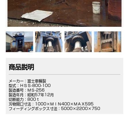
商品説明
メーカー：富士車輛製
型式：ＨＳＳ-800-100
製造番号：ＭＳ-256
製造年月：昭和57年12月
切断能力：800ｔ
刃物開口寸法：1000×ＭＩＮ400×ＭＡＸ595
フィーディングボックス寸法：5000×2200×750