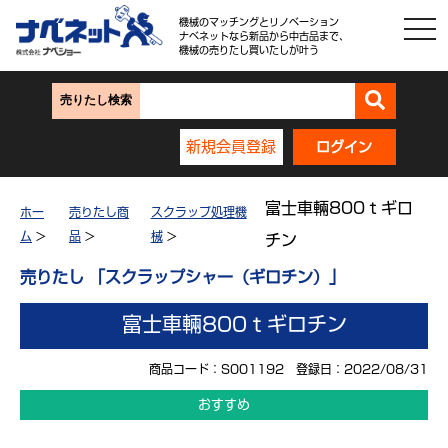
機械のマッチングとリノベーション
ナベネットなら新品から中古品まで、
機械の売りたし買いたしが叶う
売りたし検索
新規会員登録
ログイン
富士車輛800ｔギロ
ホー
売りたし商
スクラップ処理機
ム
>
品
>
械
>
チン
売りたし 「スクラップシャー（ギロチン）」
富士車輛800ｔギロチン
商品コード：S001192 登録日：2022/08/31
おすすめ