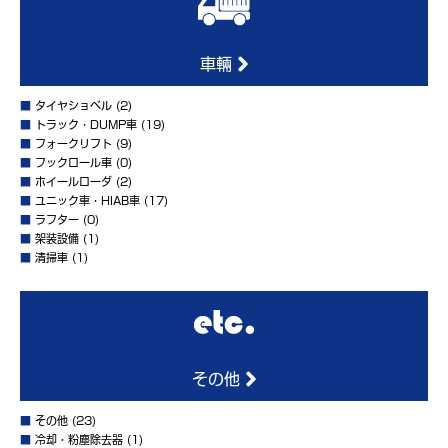
車輛
■
タイヤショベル
(2)
■
トラック・DUMP車
(19)
■
フォークリフト
(9)
■
フックロール車
(0)
■
ホイールローダ
(2)
■
ユニック車・HIAB車
(17)
■
ラフター
(0)
■
架装設備
(1)
■
清掃車
(1)
その他
■
その他
(23)
■
冷却・粉塵除去器
(1)