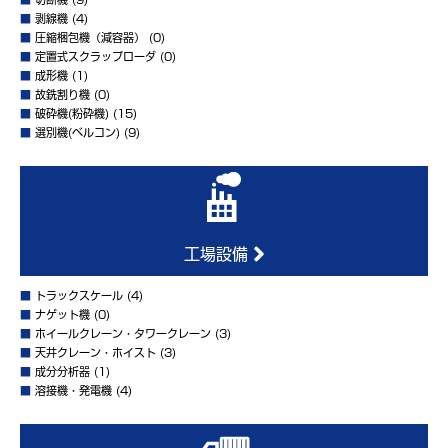
■
剥線機
(4)
■
圧縮梱包機（減容器）
(0)
■
定置式スクラップローダ
(0)
■
成形機
(1)
■
故銑割り機
(0)
■
破砕機(粉砕機)
(15)
■
選別機(ベルコン)
(9)
工場設備
■
トラックスケール
(4)
■
ナゲット機
(0)
■
ホイールクレーン・タワークレーン
(3)
■
天井クレーン・ホイスト
(3)
■
成分分析器
(1)
■
溶接機・発電機
(4)