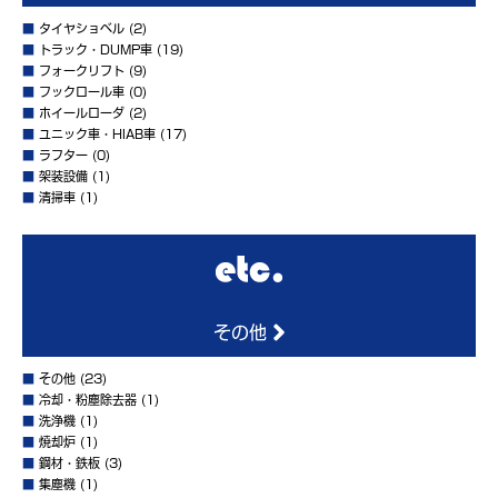
■
タイヤショベル
(2)
■
トラック・DUMP車
(19)
■
フォークリフト
(9)
■
フックロール車
(0)
■
ホイールローダ
(2)
■
ユニック車・HIAB車
(17)
■
ラフター
(0)
■
架装設備
(1)
■
清掃車
(1)
その他
■
その他
(23)
■
冷却・粉塵除去器
(1)
■
洗浄機
(1)
■
焼却炉
(1)
■
鋼材・鉄板
(3)
■
集塵機
(1)