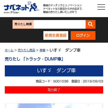
機械のマッチングとリノベーション
ナベネットなら新品から中古品まで、
機械の売りたし買いたしが叶う
売りたし検索
新規会員登録
ログイン
いすゞ ダンプ車
ホーム
>
売りたし商品
>
車輌
>
売りたし 「トラック・DUMP車」
いすゞ ダンプ車
商品コード：S001036 登録日：2019/09/03
取引終了