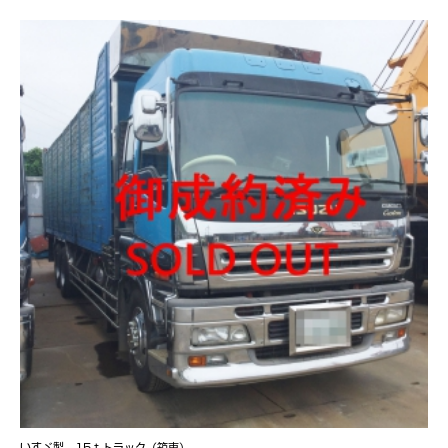
いすゞ製 15ｔトラック（箱車）