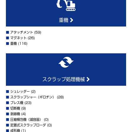
重機
■
アタッチメント
(59)
■
マグネット
(26)
■
重機
(116)
スクラップ処理機械
■
シュレッダー
(2)
■
スクラップシャー（ギロチン）
(28)
■
プレス機
(23)
■
切断機
(9)
■
剥線機
(4)
■
圧縮梱包機（減容器）
(0)
■
定置式スクラップローダ
(0)
■
成形機
(1)