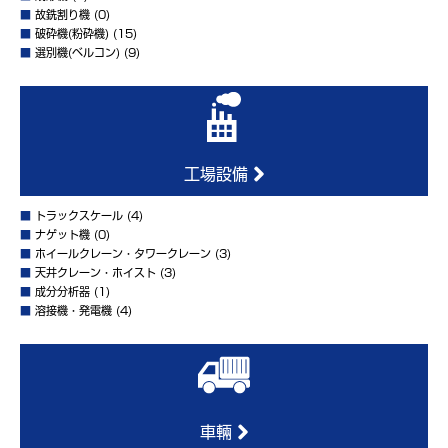
■
故銑割り機
(0)
■
破砕機(粉砕機)
(15)
■
選別機(ベルコン)
(9)
工場設備
■
トラックスケール
(4)
■
ナゲット機
(0)
■
ホイールクレーン・タワークレーン
(3)
■
天井クレーン・ホイスト
(3)
■
成分分析器
(1)
■
溶接機・発電機
(4)
車輛