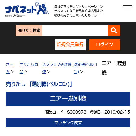
機械のマッチングとリノベーション
ナベネットなら新品から中古品まで、
機械の売りたし買いたしが叶う
売りたし検索
新規会員登録
ログイン
エアー選別
ホー
売りたし商
スクラップ処理機
選別機(ベルコ
ム
>
品
>
械
>
ン)
>
機
売りたし 「選別機(ベルコン)」
エアー選別機
商品コード：S000973 登録日：2019/02/15
マッチング成立