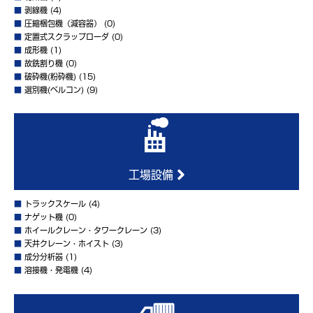
■
剥線機
(4)
■
圧縮梱包機（減容器）
(0)
■
定置式スクラップローダ
(0)
■
成形機
(1)
■
故銑割り機
(0)
■
破砕機(粉砕機)
(15)
■
選別機(ベルコン)
(9)
工場設備
■
トラックスケール
(4)
■
ナゲット機
(0)
■
ホイールクレーン・タワークレーン
(3)
■
天井クレーン・ホイスト
(3)
■
成分分析器
(1)
■
溶接機・発電機
(4)