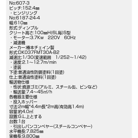
No:607-3
ピッチ:152.4㎜
・ヒンジリング
No:6187-24-4
幅:610㎜
形式:ディンプル
クリート高さ:100㎜H(6L毎)S型
・モーター:3.7Kw 220V 60Hz
・減速機
メーカー:椿本チェイン製
形式:DK037FMT30A-B2
減速比:1/30(変速範囲 1/252～1/42)
・速度:2.1～12.7m/min
・塗装
下塗:普通油性防錆塗料(1回塗)
仕上:普通油性塗料(1回塗)
輸送物仕様
・性状:資源ゴミ(アルミ、スチール缶、ビンなど)
・輸送量:7.4～45㎥/h
各機器主要仕様
・投入ホッパー
寸法:2m幅*4.4m長*2m高(有効高1.4m)
容量:約4.0㎥
設置:G.L.上とする
台数:1台
・引出しパンコンベヤー(スチールコンベヤー)
水平機長:7,825㎜
実機長:9,800㎜