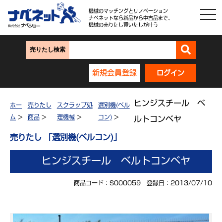
機械のマッチングとリノベーション
ナベネットなら新品から中古品まで、
機械の売りたし買いたしが叶う
売りたし検索
新規会員登録
ログイン
ヒンジスチール ベ
ホー
売りたし
スクラップ処
選別機(ベル
ム
>
商品
>
理機械
>
コン)
>
ルトコンベヤ
売りたし 「選別機(ベルコン)」
ヒンジスチール ベルトコンベヤ
商品コード：S000059 登録日：2013/07/10