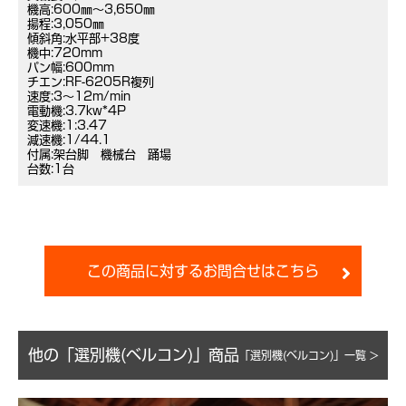
機高:600㎜～3,650㎜
揚程:3,050㎜
傾斜角:水平部+38度
機中:720mm
パン幅:600mm
チエン:RF-6205R複列
速度:3～12m/min
電動機:3.7kw*4P
変速機:1:3.47
減速機:1/44.1
付属:架台脚 機械台 踊場
台数:1台
この商品に対するお問合せはこちら
他の「選別機(ベルコン)」商品
「選別機(ベルコン)」一覧 >