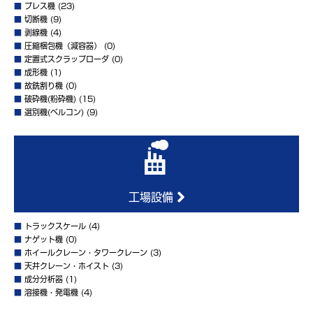
■
プレス機
(23)
■
切断機
(9)
■
剥線機
(4)
■
圧縮梱包機（減容器）
(0)
■
定置式スクラップローダ
(0)
■
成形機
(1)
■
故銑割り機
(0)
■
破砕機(粉砕機)
(15)
■
選別機(ベルコン)
(9)
工場設備
■
トラックスケール
(4)
■
ナゲット機
(0)
■
ホイールクレーン・タワークレーン
(3)
■
天井クレーン・ホイスト
(3)
■
成分分析器
(1)
■
溶接機・発電機
(4)