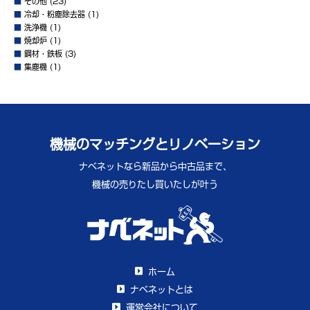
■
その他
(23)
■
冷却・粉塵除去器
(1)
■
洗浄機
(1)
■
焼却炉
(1)
■
鋼材・鉄板
(3)
■
集塵機
(1)
機械のマッチングとリノベーション
ナベネットなら新品から中古品まで、
機械の売りたし買いたしが叶う
ホーム
ナベネットとは
運営会社について