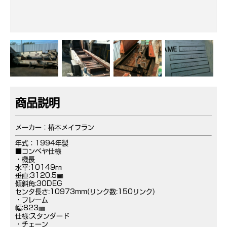
商品説明
メーカー：椿本メイフラン
年式：1994年製
■コンベヤ仕様
・機長
水平:10149㎜
垂直:3120.5㎜
傾斜角:30DEG
センタ長さ:10973mm(リンク数:150リンク)
・フレーム
幅:823㎜
仕様:スタンダード
・チェーン