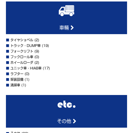
車輛
■
タイヤショベル
(2)
■
トラック・DUMP車
(19)
■
フォークリフト
(9)
■
フックロール車
(0)
■
ホイールローダ
(2)
■
ユニック車・HIAB車
(17)
■
ラフター
(0)
■
架装設備
(1)
■
清掃車
(1)
その他