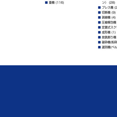
■
重機
(116)
ン）
(28)
■
プレス機
(2
■
切断機
(9)
■
剥線機
(4)
■
圧縮梱包機
■
定置式スク
■
成形機
(1)
■
故銑割り機
■
破砕機(粉砕
■
選別機(ベル