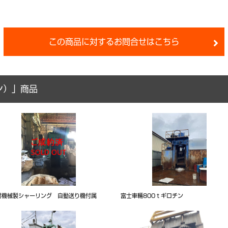
この商品に対するお問合せはこちら
ン）」商品
村機械製シャーリング 自動送り機付属
富士車輛800ｔギロチン