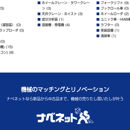
■
ホイールクレーン・タワークレー
■
フォークリフト
(9)
3)
ン
(3)
■
フックロール車
(0)
■
天井クレーン・ホイスト
(3)
■
ホイールローダ
(2)
■
成分分析器
(1)
■
ユニック車・HIAB
（減容器）
(0)
■
溶接機・発電機
(4)
■
ラフター
(0)
ラップローダ
(0)
■
架装設備
(1)
■
清掃車
(1)
(0)
機)
(15)
コン)
(9)
機械のマッチングとリノベーション
ナベネットなら新品から中古品まで、
機械の売りたし買いたしが叶う