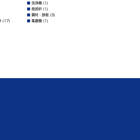
■
洗浄機
(1)
■
焼却炉
(1)
■
鋼材・鉄板
(3)
車
(17)
■
集塵機
(1)