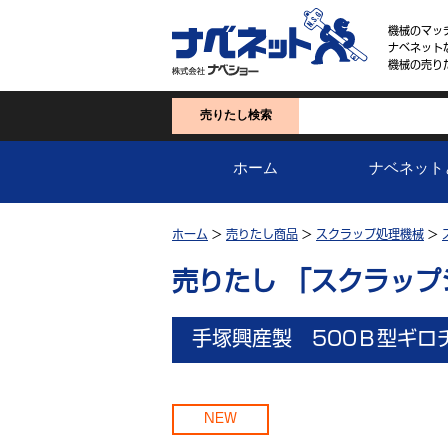
機械のマッ
ナベネット
機械の売り
売りたし検索
ホーム
ナベネット
ホーム
>
売りたし商品
>
スクラップ処理機械
>
売りたし 「スクラッ
手塚興産製 500Ｂ型ギロ
NEW