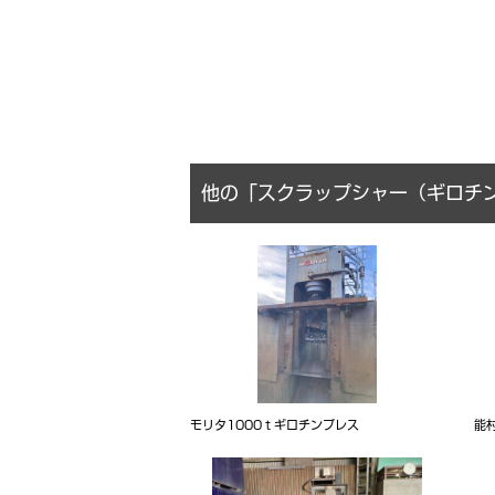
他の「スクラップシャー（ギロチ
モリタ1000ｔギロチンプレス
能