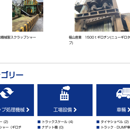
和機械製スクラップシャー
福山産業 1500ｔギロチン(ニューギロ
プ)
テゴリー
ップ処理機械
工場設備
車輛
ー
(2)
■
トラックスケール
(4)
■
タイヤショベル
(2)
シャー（ギロチ
■
ナゲット機
(0)
■
トラック・DUMP