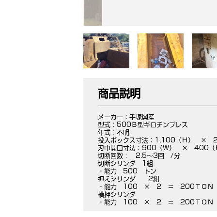
商品説明
メーカー：手塚興産
型式：500Ｂ型ギロチンプレス
年式：不明
投入ボックス寸法：1,100（Ｈ） × 2
刃巾開口寸法：900（Ｗ） × 400（
切断回数： 2.5～3回 /分
切断シリンダ 1組
・能力 500 トン
押えシリンダ 2組
・能力 100 × 2 ＝ 200ＴＯＮ
横押シリンダ
・能力 100 × 2 ＝ 200ＴＯＮ