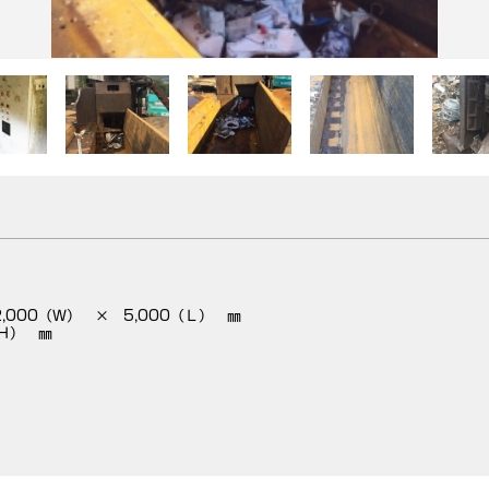
,000（Ｗ） × 5,000（Ｌ） ㎜
Ｈ） ㎜