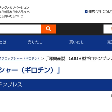
チングとリノベーション
運営会社につい
なら新品から中古品まで、
たし買いたしが叶う
とは
売りたし
買いたし
売
手塚興産製 500Ｂ型ギロチンプレ
スクラップシャー（ギロチン）
>
プシャー（ギロチン）」
チンプレス