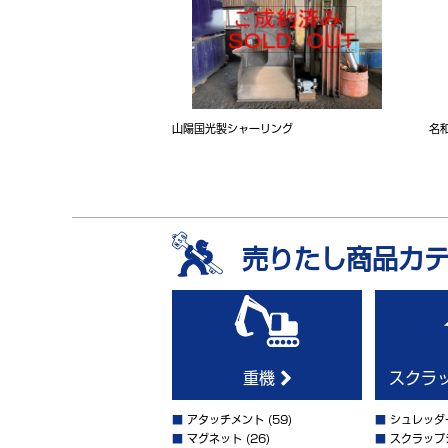
山陽国光製シャーリング
名
売りたし商品カ
重機
スクラ
■
アタッチメント
(59)
■
シュレッダ
■
マグネット
(26)
■
スクラップ