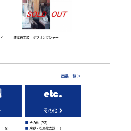
タイ
清本鉄工製 ダブリングシャー
商品一覧 >
その他
■
その他
(23)
車
(19)
■
冷却・粉塵除去器
(1)