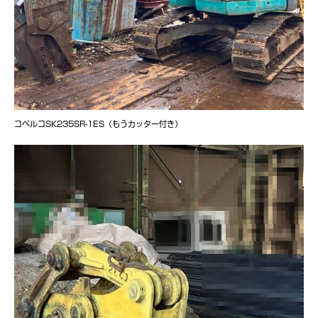
コベルコSK235SR-1ES（もうカッター付き）