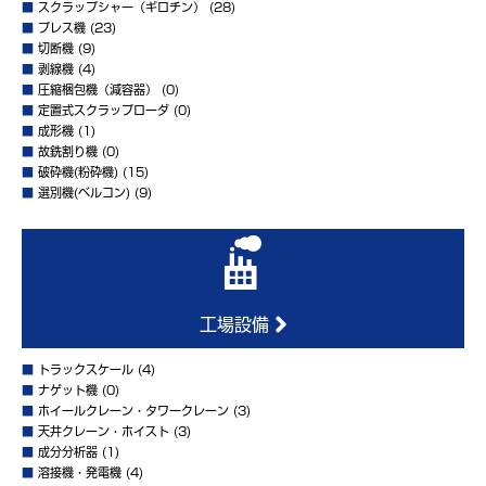
■
スクラップシャー（ギロチン）
(28)
■
プレス機
(23)
■
切断機
(9)
■
剥線機
(4)
■
圧縮梱包機（減容器）
(0)
■
定置式スクラップローダ
(0)
■
成形機
(1)
■
故銑割り機
(0)
■
破砕機(粉砕機)
(15)
■
選別機(ベルコン)
(9)
工場設備
■
トラックスケール
(4)
■
ナゲット機
(0)
■
ホイールクレーン・タワークレーン
(3)
■
天井クレーン・ホイスト
(3)
■
成分分析器
(1)
■
溶接機・発電機
(4)