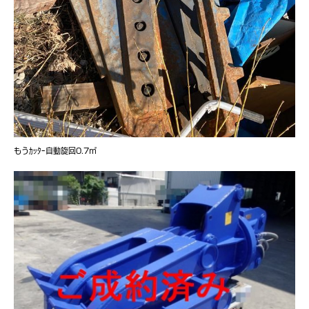
もうｶｯﾀｰ自動旋回0.7㎥