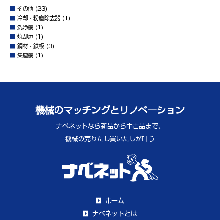
■
その他
(23)
■
冷却・粉塵除去器
(1)
■
洗浄機
(1)
■
焼却炉
(1)
■
鋼材・鉄板
(3)
■
集塵機
(1)
機械のマッチングとリノベーション
ナベネットなら新品から中古品まで、
機械の売りたし買いたしが叶う
ホーム
ナベネットとは