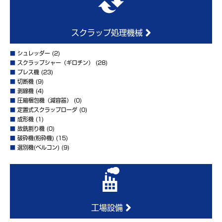
スクラップ処理機械
■
シュレッダー
(2)
■
スクラップシャー（ギロチン）
(28)
■
プレス機
(23)
■
切断機
(9)
■
剥線機
(4)
■
圧縮梱包機（減容器）
(0)
■
定置式スクラップローダ
(0)
■
成形機
(1)
■
故銑割り機
(0)
■
破砕機(粉砕機)
(15)
■
選別機(ベルコン)
(9)
工場設備