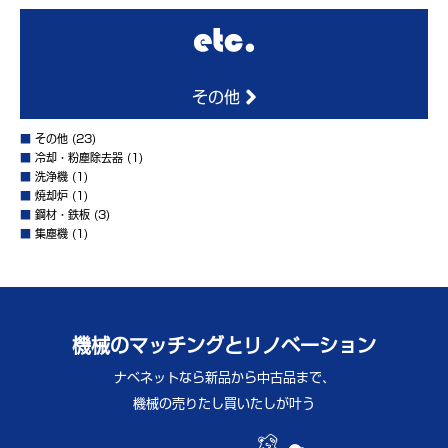
その他
■
その他
(23)
■
冷却・粉塵除去器
(1)
■
洗浄機
(1)
■
焼却炉
(1)
■
鋼材・鉄板
(3)
■
集塵機
(1)
機械のマッチングとリノベーション
ナベネットなら新品から中古品まで、
機械の売りたし買いたしが叶う