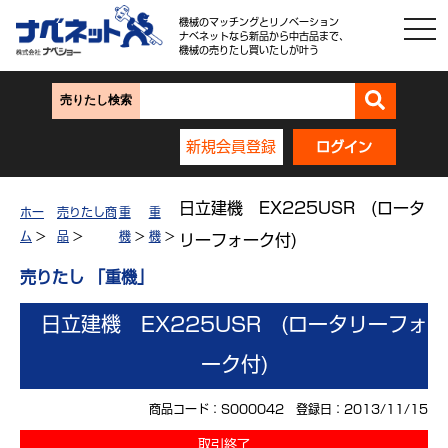
機械のマッチングとリノベーション
ナベネットなら新品から中古品まで、
機械の売りたし買いたしが叶う
売りたし検索
新規会員登録
ログイン
日立建機 EX225USR (ロータ
ホー
売りたし商
重
重
ム
>
品
>
機
>
機
>
リーフォーク付)
売りたし 「重機」
日立建機 EX225USR (ロータリーフォ
ーク付)
商品コード：S000042 登録日：2013/11/15
取引終了