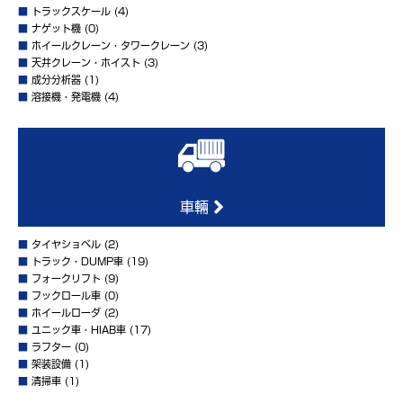
■
トラックスケール
(4)
■
ナゲット機
(0)
■
ホイールクレーン・タワークレーン
(3)
■
天井クレーン・ホイスト
(3)
■
成分分析器
(1)
■
溶接機・発電機
(4)
車輛
■
タイヤショベル
(2)
■
トラック・DUMP車
(19)
■
フォークリフト
(9)
■
フックロール車
(0)
■
ホイールローダ
(2)
■
ユニック車・HIAB車
(17)
■
ラフター
(0)
■
架装設備
(1)
■
清掃車
(1)