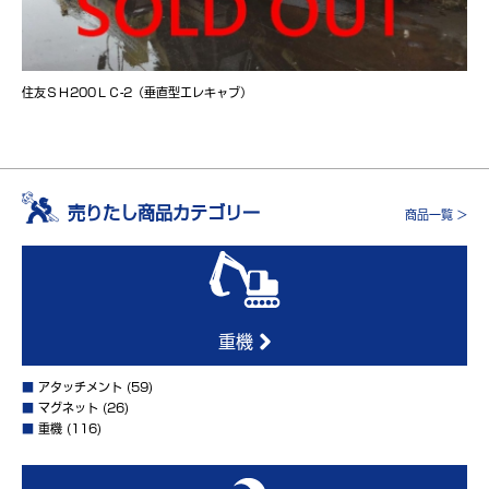
住友ＳＨ200ＬＣ-2（垂直型エレキャブ）
売りたし商品カテゴリー
商品一覧 >
重機
■
アタッチメント
(59)
■
マグネット
(26)
■
重機
(116)