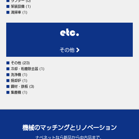
■
ラフター
(0)
■
架装設備
(1)
■
清掃車
(1)
その他
■
その他
(23)
■
冷却・粉塵除去器
(1)
■
洗浄機
(1)
■
焼却炉
(1)
■
鋼材・鉄板
(3)
■
集塵機
(1)
機械のマッチングとリノベーション
ナベネットなら新品から中古品まで、