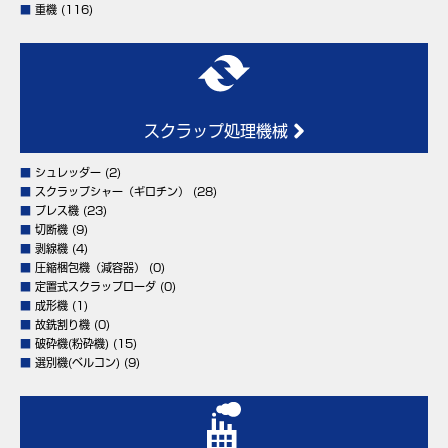
■
重機
(116)
スクラップ処理機械
■
シュレッダー
(2)
■
スクラップシャー（ギロチン）
(28)
■
プレス機
(23)
■
切断機
(9)
■
剥線機
(4)
■
圧縮梱包機（減容器）
(0)
■
定置式スクラップローダ
(0)
■
成形機
(1)
■
故銑割り機
(0)
■
破砕機(粉砕機)
(15)
■
選別機(ベルコン)
(9)