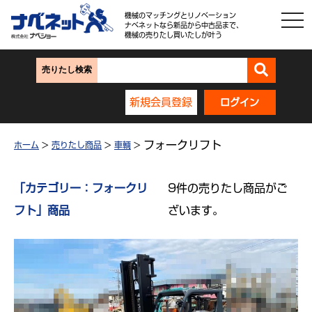
機械のマッチングとリノベーション
ナベネットなら新品から中古品まで、
機械の売りたし買いたしが叶う
売りたし検索
新規会員登録
ログイン
フォークリフト
ホーム
>
売りたし商品
>
車輌
>
「カテゴリー：フォークリ
9件の売りたし商品がご
フト」商品
ざいます。