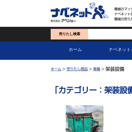
機械のマッ
ナベネット
機械の売り
売りたし検索
ホーム
ナベネット
架装設備
ホーム
>
売りたし商品
>
車輌
>
「カテゴリー：架装設