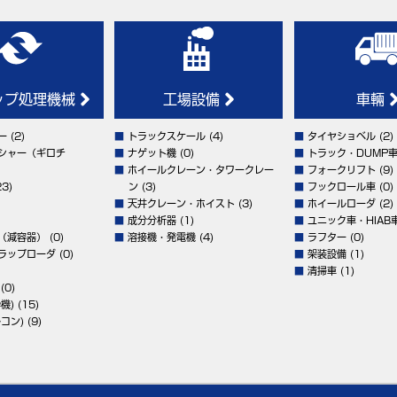
ップ処理機械
工場設備
車輛
ー
(2)
■
トラックスケール
(4)
■
タイヤショベル
(2)
シャー（ギロチ
■
ナゲット機
(0)
■
トラック・DUMP
■
ホイールクレーン・タワークレー
■
フォークリフト
(9)
3)
ン
(3)
■
フックロール車
(0)
■
天井クレーン・ホイスト
(3)
■
ホイールローダ
(2)
■
成分分析器
(1)
■
ユニック車・HIAB
（減容器）
(0)
■
溶接機・発電機
(4)
■
ラフター
(0)
ラップローダ
(0)
■
架装設備
(1)
■
清掃車
(1)
(0)
機)
(15)
コン)
(9)