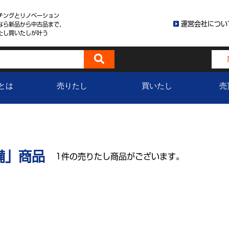
チングとリノベーション
運営会社につい
なら新品から中古品まで、
たし買いたしが叶う
とは
売りたし
買いたし
売
備」商品
1件の売りたし商品がございます。