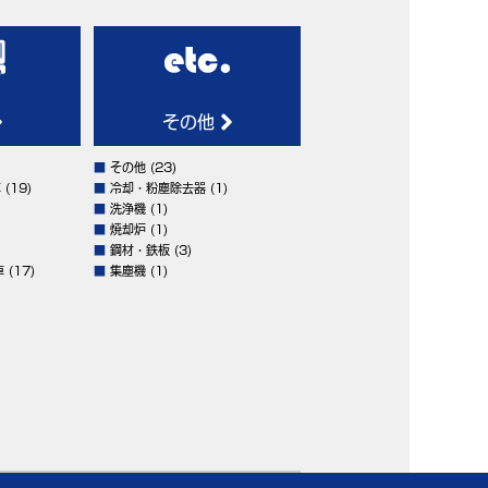
その他
■
その他
(23)
車
(19)
■
冷却・粉塵除去器
(1)
■
洗浄機
(1)
■
焼却炉
(1)
■
鋼材・鉄板
(3)
車
(17)
■
集塵機
(1)