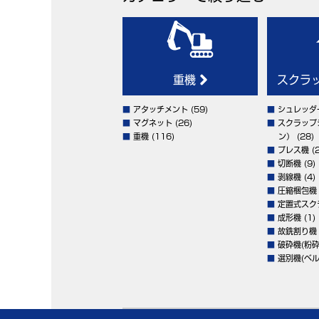
重機
スクラ
■
アタッチメント
(59)
■
シュレッダ
■
マグネット
(26)
■
スクラップ
■
重機
(116)
ン）
(28)
■
プレス機
(2
■
切断機
(9)
■
剥線機
(4)
■
圧縮梱包機
■
定置式スク
■
成形機
(1)
■
故銑割り機
■
破砕機(粉砕
■
選別機(ベル