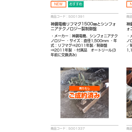
NEW
おすすめ
商品コード：S001391
商品
神鋼電機リフマグ1500㎜とシンフォ
神
ニアテクノロジー製制御盤
ォ
・メーカー：神鋼電機、シンフォニアテク
・
ノロジー ・サイズ：直径1,500mm ・年
ノ
式：リフマグ⇒2011年製／制御盤
／
⇒2011年製 ・付属品 オートリール(3
1,
年前に交換済み)
商品コード：S001337
商品