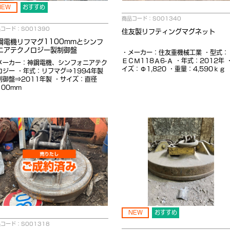
NEW
おすすめ
商品コード：S001340
コード：S001390
住友製リフティングマグネット
鋼電機リフマグ1100mmとシンフ
ニアテクノロジー製制御盤
・メーカー：住友重機械工業 ・型式：
ＥＣＭ118Ａ6-Ａ ・年式：2012年 
メーカー：神鋼電機、シンフォニアテク
イズ：Φ1,820 ・重量：4,590ｋｇ
ロジー ・年式：リフマグ⇒1994年製
制御盤⇒2011年製 ・サイズ：直径
100mm
NEW
おすすめ
コード：S001318