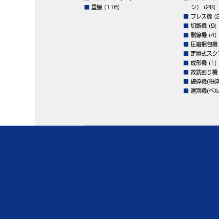
■
重機
(116)
ン）
(28)
■
プレス機
(2
■
切断機
(9)
■
剥線機
(4)
■
圧縮梱包機
■
定置式スク
■
成形機
(1)
■
故銑割り機
■
破砕機(粉砕
■
選別機(ベル