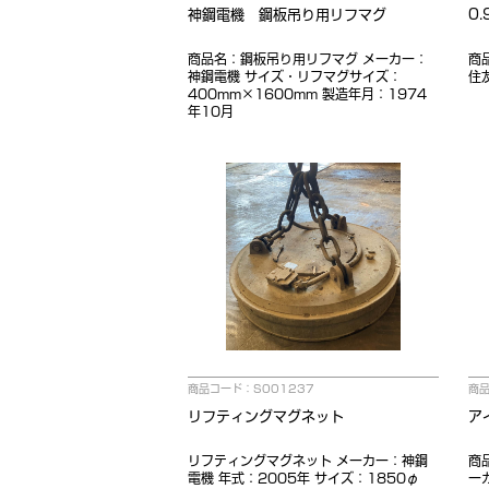
神鋼電機 鋼板吊り用リフマグ
0
商品名：鋼板吊り用リフマグ メーカー：
商
神鋼電機 サイズ・リフマグサイズ：
住
400mm×1600mm 製造年月：1974
年10月
商品コード：S001237
商品
リフティングマグネット
ア
リフティングマグネット メーカー：神鋼
商
電機 年式：2005年 サイズ：1850φ
ー