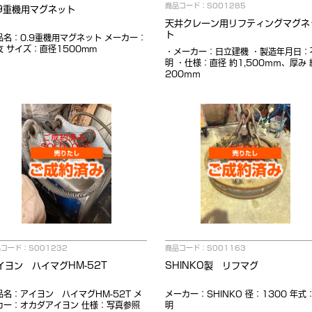
商品コード：S001285
.9重機用マグネット
天井クレーン用リフティングマグネ
ト
品名：0.9重機用マグネット メーカー：
友 サイズ：直径1500mm
・メーカー：日立建機 ・製造年月日：
明 ・仕様：直径 約1,500ｍｍ、厚み 
200ｍｍ
コード：S001232
商品コード：S001163
イヨン ハイマグHM-52T
SHINKO製 リフマグ
品名：アイヨン ハイマグHM-52T メ
メーカー：SHINKO 径：1300 年式
カー：オカダアイヨン 仕様：写真参照
明