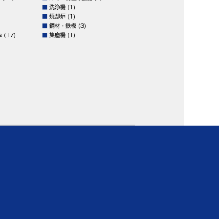
■
洗浄機
(1)
■
焼却炉
(1)
■
鋼材・鉄板
(3)
車
(17)
■
集塵機
(1)