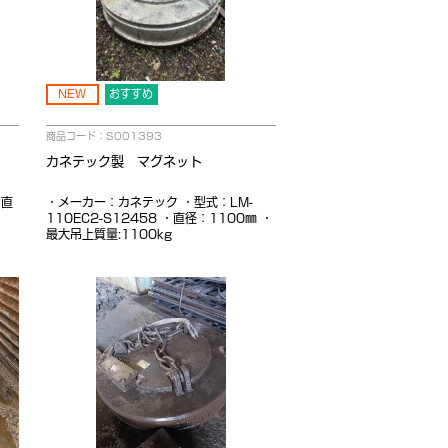
NEW
おすすめ
商品コード：S001393
カネテック製 マグネット
・直
・メーカー：カネテック ・型式：LM-
110EC2-S12458 ・直径：1100㎜ ・
最大吊上質量:1100kg