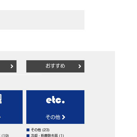
おすすめ
その他
■
その他
(23)
車
(19)
■
冷却・粉塵除去器
(1)