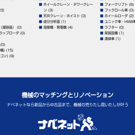
■
ホイールクレーン・タワークレー
■
フォークリフト
(9)
3)
ン
(3)
■
フックロール車
(0)
■
天井クレーン・ホイスト
(3)
■
ホイールローダ
(2)
■
成分分析器
(1)
■
ユニック車・HIAB
（減容器）
(0)
■
溶接機・発電機
(4)
■
ラフター
(0)
ラップローダ
(0)
■
架装設備
(1)
■
清掃車
(1)
(0)
機)
(15)
コン)
(9)
機械のマッチングとリノベーション
ナベネットなら新品から中古品まで、
機械の売りたし買いたしが叶う