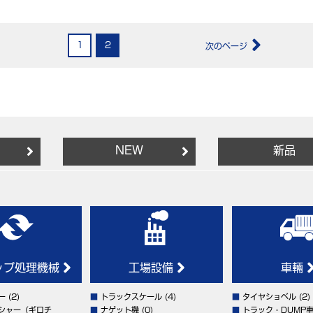
1
2
次のページ
NEW
新品
ップ処理機械
工場設備
車輛
ー
(2)
■
トラックスケール
(4)
■
タイヤショベル
(2)
シャー（ギロチ
■
ナゲット機
(0)
■
トラック・DUMP