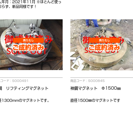
入年月：2021年11月 ※ほとんど使っ
おらず、新品同様です！
コード：S000491
商品コード：S000845
鋼 リフティングマグネット
神鋼マグネット Φ1500㎜
径1300mmのマグネットです。
直径1500㎜のマグネットです