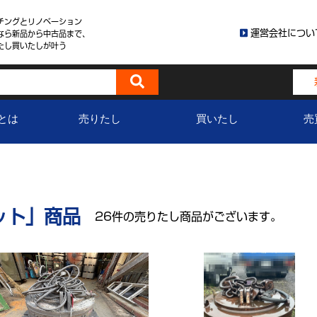
チングとリノベーション
運営会社につい
なら新品から中古品まで、
たし買いたしが叶う
とは
売りたし
買いたし
売
ット」商品
26件の売りたし商品がございます。