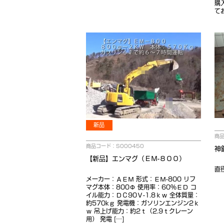
購
て
新品
商品
商品コード：S000450
神
【新品】エンマグ（ＥＭ-８００）
直
メーカー：ＡＥＭ 形式：ＥＭ-800 リフ
マグ本体：800Ф 使用率：60％ＥＤ コ
イル能力：ＤＣ90Ｖ-1.8ｋｗ 全体質量：
約570kｇ 発電機：ガソリンエンジン2ｋ
ｗ 吊上げ能力：約2ｔ（2.9ｔクレーン
用） 発電 […]