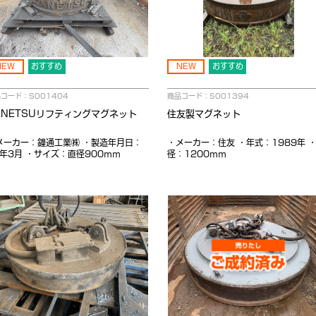
NEW
おすすめ
NEW
おすすめ
コード：S001404
商品コード：S001394
ANETSUリフティングマグネット
住友製マグネット
メーカー：鐘通工業㈱ ・製造年月日：
・メーカー：住友 ・年式：1989年 
5年3月 ・サイズ：直径900ｍｍ
径：1200ｍｍ