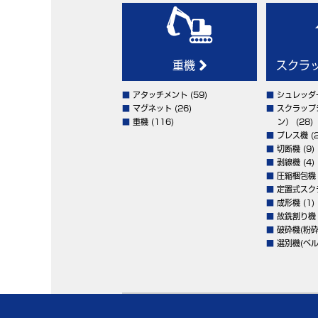
重機
スクラ
■
アタッチメント
(59)
■
シュレッダ
■
マグネット
(26)
■
スクラップ
■
重機
(116)
ン）
(28)
■
プレス機
(2
■
切断機
(9)
■
剥線機
(4)
■
圧縮梱包機
■
定置式スク
■
成形機
(1)
■
故銑割り機
■
破砕機(粉砕
■
選別機(ベル