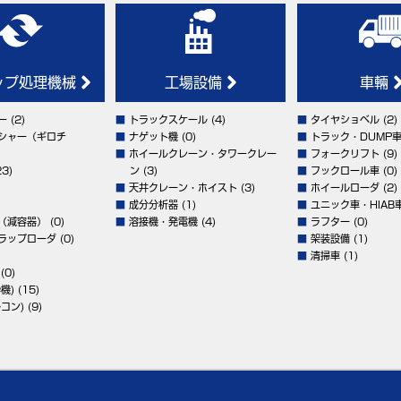
ップ処理機械
工場設備
車輛
ー
(2)
■
トラックスケール
(4)
■
タイヤショベル
(2)
シャー（ギロチ
■
ナゲット機
(0)
■
トラック・DUMP
■
ホイールクレーン・タワークレー
■
フォークリフト
(9)
3)
ン
(3)
■
フックロール車
(0)
■
天井クレーン・ホイスト
(3)
■
ホイールローダ
(2)
■
成分分析器
(1)
■
ユニック車・HIAB
（減容器）
(0)
■
溶接機・発電機
(4)
■
ラフター
(0)
ラップローダ
(0)
■
架装設備
(1)
■
清掃車
(1)
(0)
機)
(15)
コン)
(9)