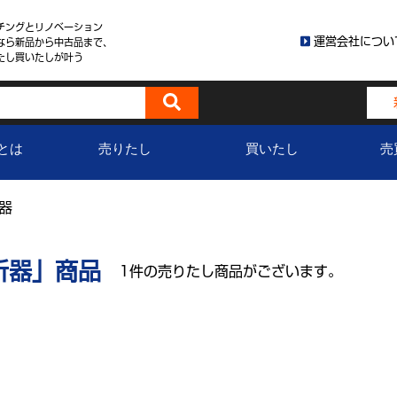
チングとリノベーション
運営会社につい
なら新品から中古品まで、
たし買いたしが叶う
とは
売りたし
買いたし
売
器
析器」商品
1件の売りたし商品がございます。