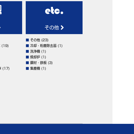
その他
■
その他
(23)
車
(19)
■
冷却・粉塵除去器
(1)
■
洗浄機
(1)
■
焼却炉
(1)
■
鋼材・鉄板
(3)
車
(17)
■
集塵機
(1)