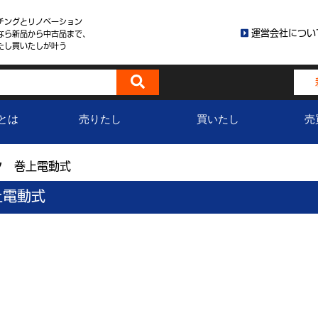
チングとリノベーション
運営会社につい
なら新品から中古品まで、
たし買いたしが叶う
とは
売りたし
買いたし
売
ク 巻上電動式
上電動式