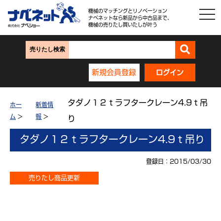
機械のマッチングとリノベーション
ナベネットなら新品から中古品まで、
機械の売りたし買いたしが叶う
売りたし検索
新規会員登録
ログイン
タダノ１２ｔラフタークレーン4.9ｔ吊
ホー
新着情
ム
>
報
>
り
タダノ１２ｔラフタークレーン4.9ｔ吊り
登録日：2015/03/30
売りたし商品更新