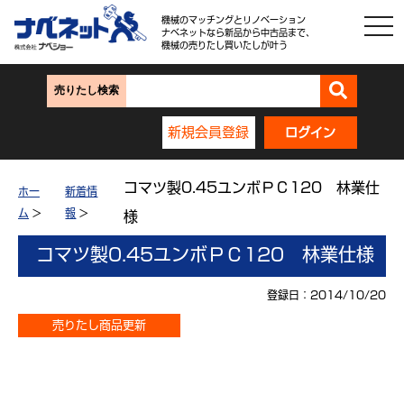
機械のマッチングとリノベーション
ナベネットなら新品から中古品まで、
機械の売りたし買いたしが叶う
売りたし検索
新規会員登録
ログイン
コマツ製0.45ユンボＰＣ120 林業仕
ホー
新着情
ム
>
報
>
様
コマツ製0.45ユンボＰＣ120 林業仕様
登録日：2014/10/20
売りたし商品更新