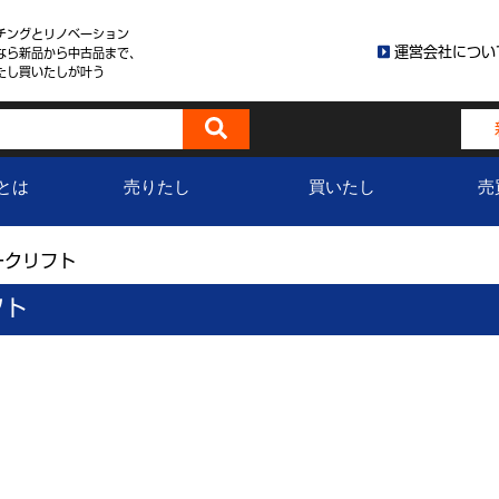
チングとリノベーション
運営会社につい
なら新品から中古品まで、
たし買いたしが叶う
とは
売りたし
買いたし
売
ークリフト
フト