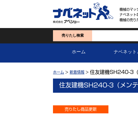
機械のマッ
ナベネット
機械の売り
売りたし検索
ホーム
ナベネット
住友建機SH240-
ホーム
>
新着情報
>
住友建機SH240-3（メン
売りたし商品更新