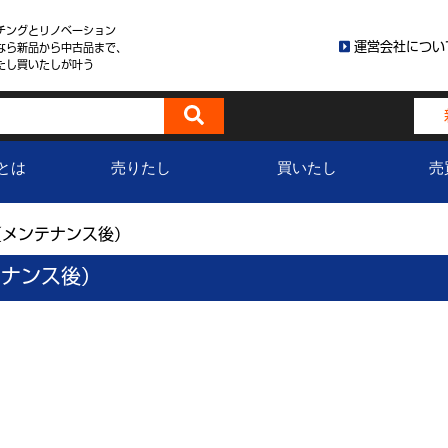
チングとリノベーション
運営会社につい
なら新品から中古品まで、
たし買いたしが叶う
とは
売りたし
買いたし
売
3（メンテナンス後）
テナンス後）