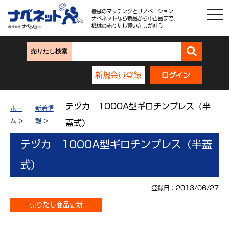
機械のマッチングとリノベーション
ナベネットなら新品から中古品まで、
機械の売りたし買いたしが叶う
売りたし検索
新規会員登録
ログイン
テヅカ 1000A型ギロチンプレス（半
ホー
新着情
ム
>
報
>
蓋式）
テヅカ 1000A型ギロチンプレス（半蓋
式）
登録日：2013/06/27
売りたし商品更新