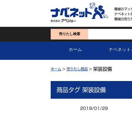
機械のマッ
ナベネット
機械の売り
売りたし検索
ホーム
ナベネット
架装設備
ホーム
>
売りたし商品
>
商品タグ 架装設備
2019/01/29