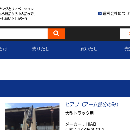
チングとリノベーション
運営会社につい
なら新品から中古品まで、
たし買いたしが叶う
とは
売りたし
買いたし
売
ヒアブ（アーム部分のみ）
大型トラック用
メーカー：HIAB
型式：144E-3 CLX