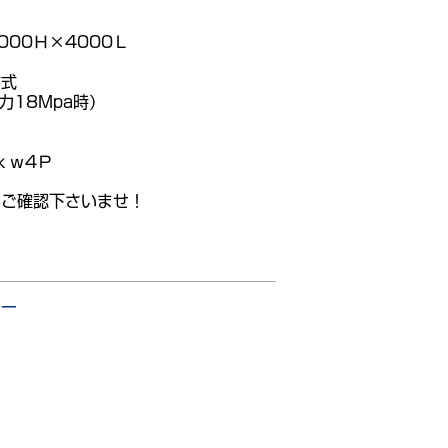
）
000Ｈ×4000Ｌ
方式
圧力18Mpa時）
ｋｗ4Ｐ
をご確認下さいませ！
ャー