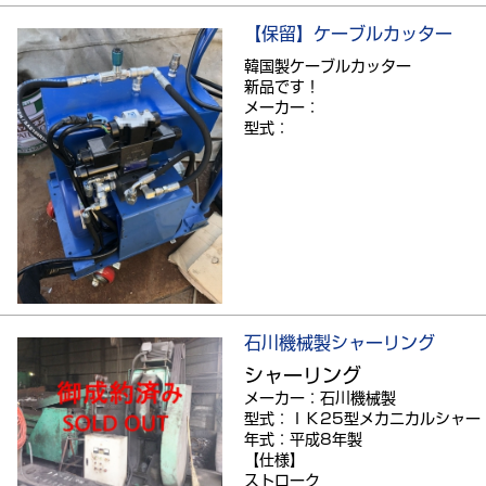
【保留】ケーブルカッター
韓国製ケーブルカッター
新品です！
メーカー：
型式：
石川機械製シャーリング
シャーリング
メーカー：石川機械製
型式：ＩＫ25型メカニカルシャー
年式：平成8年製
【仕様】
ストローク