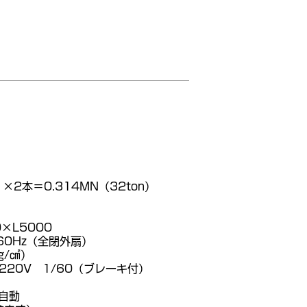
）
）×2本＝0.314MN（32ton）
×L5000
60Hz（全閉外扇）
g/㎠）
220V 1/60（ブレーキ付）
自動