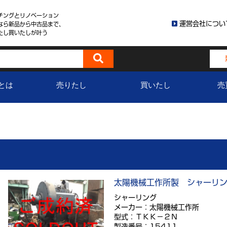
チングとリノベーション
運営会社につい
なら新品から中古品まで、
たし買いたしが叶う
とは
売りたし
買いたし
売
太陽機械工作所製 シャーリ
シャーリング
メーカー：太陽機械工作所
型式：ＴＫＫ－２Ｎ
製造番号：15411