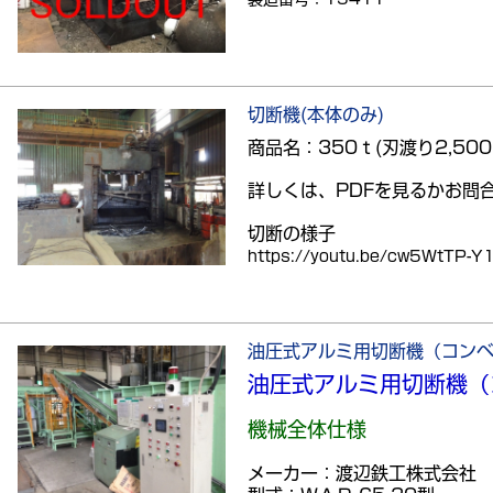
切断機(本体のみ)
商品名：350ｔ(刃渡り2,500
詳しくは、PDFを見るかお問
切断の様子
https://youtu.be/cw5WtTP-Y
油圧式アルミ用切断機（コン
油圧式アルミ用切断機（
機械全体仕様
メーカー：渡辺鉄工株式会社