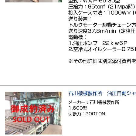
型式：ＷＡＰ-65-30型
圧縮力：65tonf（21Ｍpa時
投入ケース寸法：1000Ｗ×1
送り装置：
トルクモーター駆動チェーン
送り速度37.8ｍ/min（定格
電動機：
1.油圧ポンプ 22ｋｗ6Ｐ
2.空冷式オイルクーラー0.75
※その他詳細は別途添付資料
石川機械製作所 油圧自動シ
メーカー：石川機械製作所
1,600型
切断力：200TON