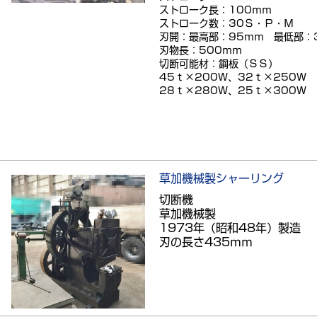
ストローク長：100ｍｍ
ストローク数：30Ｓ・Ｐ・Ｍ
刃開：最高部：95ｍｍ 最低部：
刃物長：500ｍｍ
切断可能材：鋼板（ＳＳ）
45ｔ×200Ｗ、32ｔ×250Ｗ
28ｔ×280Ｗ、25ｔ×300Ｗ
草加機械製シャーリング
切断機
草加機械製
1973年（昭和48年）製造
刃の長さ435ｍｍ