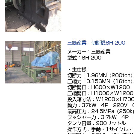
三筒産業 切断機SH-200
メーカー：三筒産業
型式：SH-200
・主仕様
切断力：1.96MN（200ton
圧縮力：0.156MN（16ton
切断開口：H600×W1200
圧縮開口：H1000×W1200
投入箱寸法：W1200×H700
動力：37kW 4P 220V 
最高圧力：24.5MPa（250k
ブッシャー力：3.7kW 4P 
タンク容量：900リットル
操作方式：手動・1サイクル・