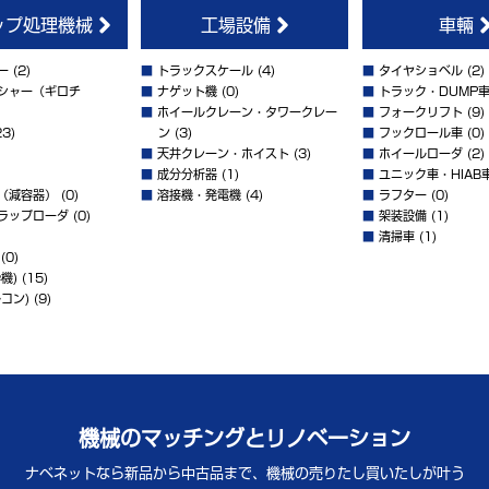
ップ処理機械
工場設備
車輛
ー
(2)
■
トラックスケール
(4)
■
タイヤショベル
(2)
シャー（ギロチ
■
ナゲット機
(0)
■
トラック・DUMP
■
ホイールクレーン・タワークレー
■
フォークリフト
(9)
3)
ン
(3)
■
フックロール車
(0)
■
天井クレーン・ホイスト
(3)
■
ホイールローダ
(2)
■
成分分析器
(1)
■
ユニック車・HIAB
（減容器）
(0)
■
溶接機・発電機
(4)
■
ラフター
(0)
ラップローダ
(0)
■
架装設備
(1)
■
清掃車
(1)
(0)
機)
(15)
コン)
(9)
機械のマッチングとリノベーション
ナベネットなら新品から中古品まで、
機械の売りたし買いたしが叶う