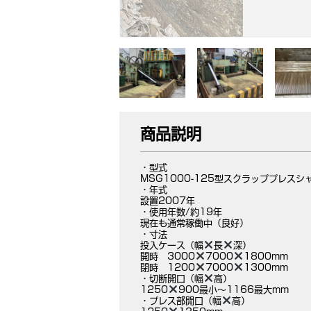
商品説明
・型式
MSG1000-125型スクラッププレスシ
・年式
設置2007年
・使用年数/約19年
現在も通常稼働中（良好）
・寸法
投入ケース（幅
長
深）
開時 3000
7000
1800mm
閉時 1200
7000
1300mm
・切断開口（幅
高）
1250
900
最小〜1166最大mm
・プレス部開口（幅
高）