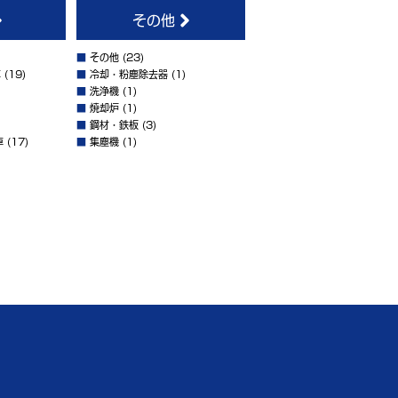
その他
■
その他
(23)
車
(19)
■
冷却・粉塵除去器
(1)
■
洗浄機
(1)
■
焼却炉
(1)
■
鋼材・鉄板
(3)
車
(17)
■
集塵機
(1)