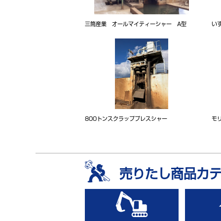
三筒産業 オールマイティーシャー A型
い
800トンスクラッププレスシャー
モ
売りたし商品カ