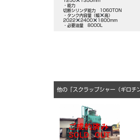
1250
1350mm
・能力
切断シリンダ能力 1060TON
・タンク内容量（幅
高）
2022
2400
1800mm
・必要油量 8000L
他の「スクラップシャー（ギロチ