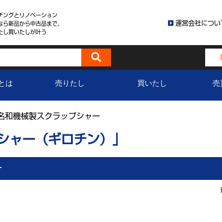
チングとリノベーション
運営会社につい
なら新品から中古品まで、
たし買いたしが叶う
とは
売りたし
買いたし
売
名和機械製スクラップシャー
プシャー（ギロチン）」
ー