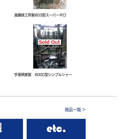
進藤鉄工所製803型スーパーギロ
手塚興産製 600C型シンプルシャー
商品一覧 >