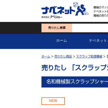
機械のマッ
ナベネット
機械の売り
売りたし検索
ホーム
ナベネット
ホーム
>
売りたし商品
>
スクラップ処理機械
>
売りたし 「スクラッ
名和機械製スクラップシャ
NEW