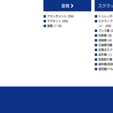
重機
スクラ
■
アタッチメント
(59)
■
シュレッダ
■
マグネット
(26)
■
スクラップ
■
重機
(116)
ン）
(28)
■
プレス機
(2
■
切断機
(9)
■
剥線機
(4)
■
圧縮梱包機
■
定置式スク
■
成形機
(1)
■
故銑割り機
■
破砕機(粉砕
■
選別機(ベル