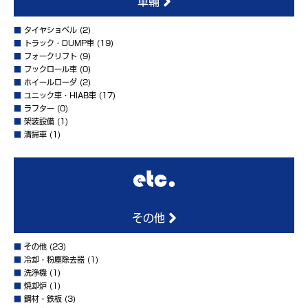
車輛
■
タイヤショベル
(2)
■
トラック・DUMP車
(19)
■
フォークリフト
(9)
■
フックロール車
(0)
■
ホイールローダ
(2)
■
ユニック車・HIAB車
(17)
■
ラフター
(0)
■
架装設備
(1)
■
清掃車
(1)
その他
■
その他
(23)
■
冷却・粉塵除去器
(1)
■
洗浄機
(1)
■
焼却炉
(1)
■
鋼材・鉄板
(3)