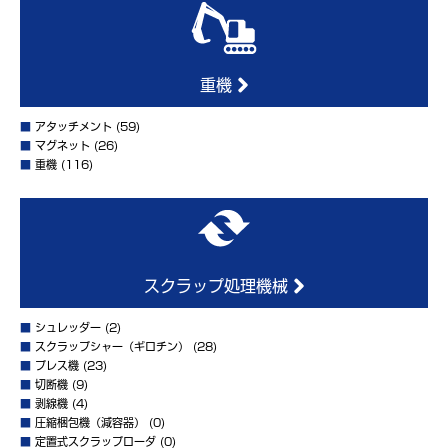
重機
■
アタッチメント
(59)
■
マグネット
(26)
■
重機
(116)
スクラップ処理機械
■
シュレッダー
(2)
■
スクラップシャー（ギロチン）
(28)
■
プレス機
(23)
■
切断機
(9)
■
剥線機
(4)
■
圧縮梱包機（減容器）
(0)
■
定置式スクラップローダ
(0)