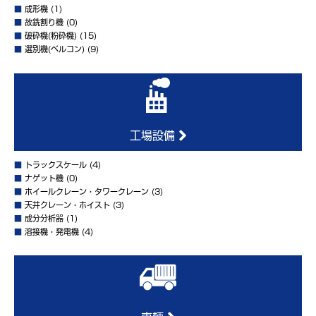
■
成形機
(1)
■
故銑割り機
(0)
■
破砕機(粉砕機)
(15)
■
選別機(ベルコン)
(9)
工場設備
■
トラックスケール
(4)
■
ナゲット機
(0)
■
ホイールクレーン・タワークレーン
(3)
■
天井クレーン・ホイスト
(3)
■
成分分析器
(1)
■
溶接機・発電機
(4)