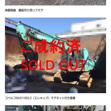
神鋼電機 鋼板吊り用リフマグ
コベルコSK210DLC（エレキャブ）マグネット付き重機