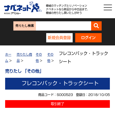
機械のマッチングとリノベーション
ナベネットなら新品から中古品まで、
機械の売りたし買いたしが叶う
売りたし検索
新規会員登録
ログイン
フレコンバック・トラック
ホー
売りたし商
その
その
ム
>
品
>
他
>
他
>
シート
売りたし 「その他」
フレコンバック・トラックシート
商品コード：S000523 登録日：2018/10/05
取引終了