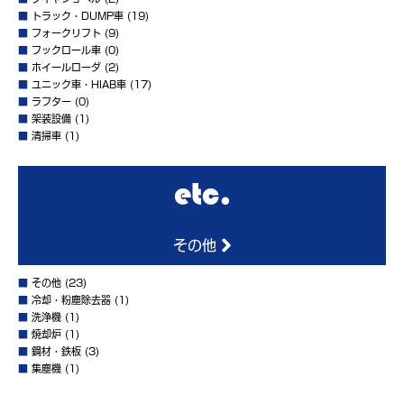
■
トラック・DUMP車
(19)
■
フォークリフト
(9)
■
フックロール車
(0)
■
ホイールローダ
(2)
■
ユニック車・HIAB車
(17)
■
ラフター
(0)
■
架装設備
(1)
■
清掃車
(1)
その他
■
その他
(23)
■
冷却・粉塵除去器
(1)
■
洗浄機
(1)
■
焼却炉
(1)
■
鋼材・鉄板
(3)
■
集塵機
(1)