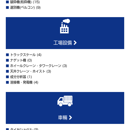
■
破砕機(粉砕機)
(15)
■
選別機(ベルコン)
(9)
工場設備
■
トラックスケール
(4)
■
ナゲット機
(0)
■
ホイールクレーン・タワークレーン
(3)
■
天井クレーン・ホイスト
(3)
■
成分分析器
(1)
■
溶接機・発電機
(4)
車輛
■
タイヤショベル
(2)