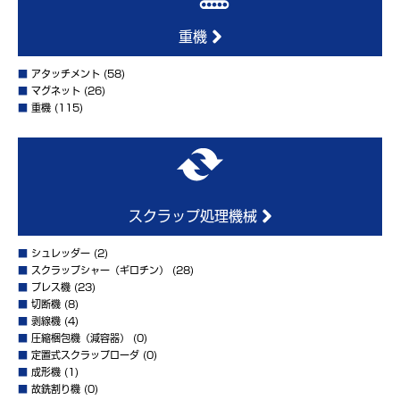
重機
■
アタッチメント
(58)
■
マグネット
(26)
■
重機
(115)
スクラップ処理機械
■
シュレッダー
(2)
■
スクラップシャー（ギロチン）
(28)
■
プレス機
(23)
■
切断機
(8)
■
剥線機
(4)
■
圧縮梱包機（減容器）
(0)
■
定置式スクラップローダ
(0)
■
成形機
(1)
■
故銑割り機
(0)