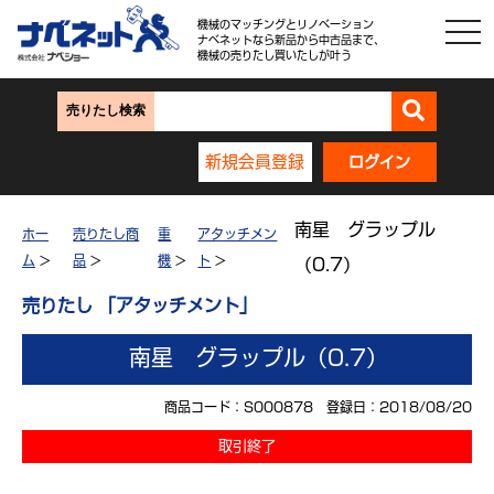
機械のマッチングとリノベーション
ナベネットなら新品から中古品まで、
機械の売りたし買いたしが叶う
売りたし検索
新規会員登録
ログイン
南星 グラップル
ホー
売りたし商
重
アタッチメン
ム
>
品
>
機
>
ト
>
（0.7）
売りたし 「アタッチメント」
南星 グラップル（0.7）
商品コード：S000878 登録日：2018/08/20
取引終了