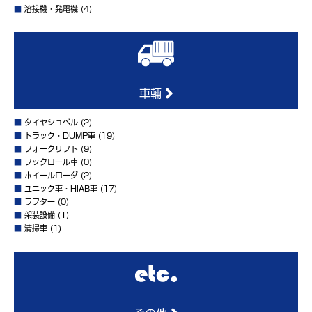
■
溶接機・発電機
(4)
車輛
■
タイヤショベル
(2)
■
トラック・DUMP車
(19)
■
フォークリフト
(9)
■
フックロール車
(0)
■
ホイールローダ
(2)
■
ユニック車・HIAB車
(17)
■
ラフター
(0)
■
架装設備
(1)
■
清掃車
(1)