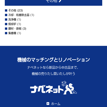
その他
■
その他
(23)
■
冷却・粉塵除去器
(1)
■
洗浄機
(1)
■
焼却炉
(1)
■
鋼材・鉄板
(3)
■
集塵機
(1)
機械のマッチングとリノベーション
ナベネットなら新品から中古品まで、
機械の売りたし買いたしが叶う
ホーム