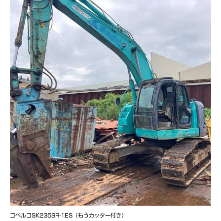
コベルコSK235SR-1ES（もうカッター付き）