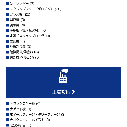
■
シュレッダー
(2)
■
スクラップシャー（ギロチン）
(28)
■
プレス機
(23)
■
切断機
(9)
■
剥線機
(4)
■
圧縮梱包機（減容器）
(0)
■
定置式スクラップローダ
(0)
■
成形機
(1)
■
故銑割り機
(0)
■
破砕機(粉砕機)
(15)
■
選別機(ベルコン)
(9)
工場設備
■
トラックスケール
(4)
■
ナゲット機
(0)
■
ホイールクレーン・タワークレーン
(3)
■
天井クレーン・ホイスト
(3)
■
成分分析器
(1)