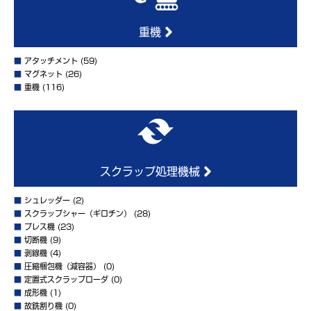
重機
■
アタッチメント
(59)
■
マグネット
(26)
■
重機
(116)
スクラップ処理機械
■
シュレッダー
(2)
■
スクラップシャー（ギロチン）
(28)
■
プレス機
(23)
■
切断機
(9)
■
剥線機
(4)
■
圧縮梱包機（減容器）
(0)
■
定置式スクラップローダ
(0)
■
成形機
(1)
■
故銑割り機
(0)