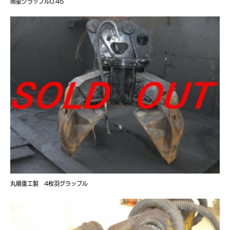
南星グラップル0.45
丸順重工製 4枚羽グラップル