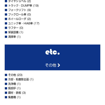
■
タイヤショベル
(2)
■
トラック・DUMP車
(19)
■
フォークリフト
(9)
■
フックロール車
(0)
■
ホイールローダ
(2)
■
ユニック車・HIAB車
(17)
■
ラフター
(0)
■
架装設備
(1)
■
清掃車
(1)
その他
■
その他
(23)
■
冷却・粉塵除去器
(1)
■
洗浄機
(1)
■
焼却炉
(1)
■
鋼材・鉄板
(3)
■
集塵機
(1)