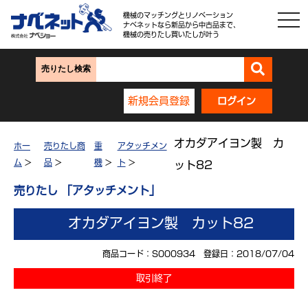
機械のマッチングとリノベーション
ナベネットなら新品から中古品まで、
機械の売りたし買いたしが叶う
売りたし検索
新規会員登録
ログイン
オカダアイヨン製 カ
ホー
売りたし商
重
アタッチメン
ム
>
品
>
機
>
ト
>
ット82
売りたし 「アタッチメント」
オカダアイヨン製 カット82
商品コード：S000934 登録日：2018/07/04
取引終了