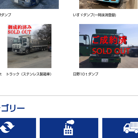
野ダンプ
いすゞダンプ(一時抹消登録)
2ｔ トラック（ステンレス製箱車）
日野10ｔダンプ
テゴリー