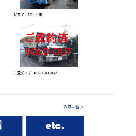
いすゞ 10ｔ平車
三菱ダンプ KC-FU419MZ
商品一覧 >