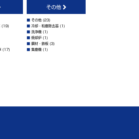
その他
■
その他
(23)
車
(19)
■
冷却・粉塵除去器
(1)
■
洗浄機
(1)
■
焼却炉
(1)
■
鋼材・鉄板
(3)
車
(17)
■
集塵機
(1)