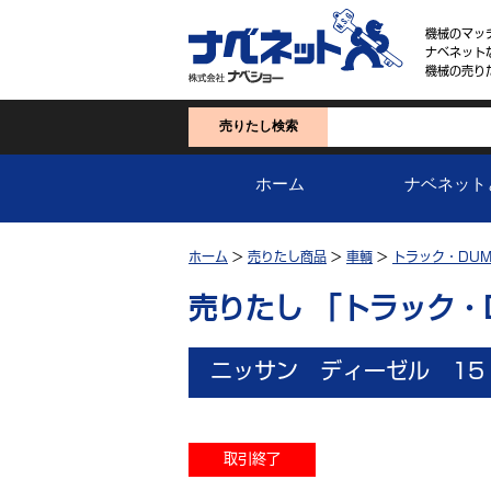
機械のマッ
ナベネット
機械の売り
売りたし検索
ホーム
ナベネット
ホーム
>
売りたし商品
>
車輌
>
トラック・DUM
売りたし 「トラック・
ニッサン ディーゼル 15
取引終了