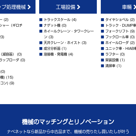
ップ処理機械
工場設備
車輛
ー
(2)
■
トラックスケール
(4)
■
タイヤショベル
(2)
シャー（ギロチ
■
ナゲット機
(0)
■
トラック・DUMP
■
ホイールクレーン・タワークレー
■
フォークリフト
(9)
3)
ン
(3)
■
フックロール車
(0)
■
天井クレーン・ホイスト
(3)
■
ホイールローダ
(2)
■
成分分析器
(1)
■
ユニック車・HIAB
（減容器）
(0)
■
溶接機・発電機
(4)
■
ラフター
(0)
ラップローダ
(0)
■
架装設備
(1)
■
清掃車
(1)
(0)
機)
(15)
コン)
(9)
機械のマッチングとリノベーション
ナベネットなら新品から中古品まで、
機械の売りたし買いたしが叶う