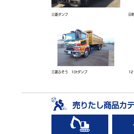
三菱ダンプ
日
三菱ふそう 10tダンプ
1
売りたし商品カ