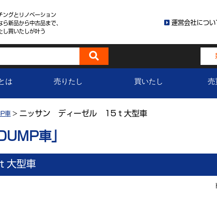
チングとリノベーション
運営会社につい
なら新品から中古品まで、
たし買いたしが叶う
とは
売りたし
買いたし
売
ニッサン ディーゼル 15ｔ大型車
P車
>
DUMP車」
ｔ大型車