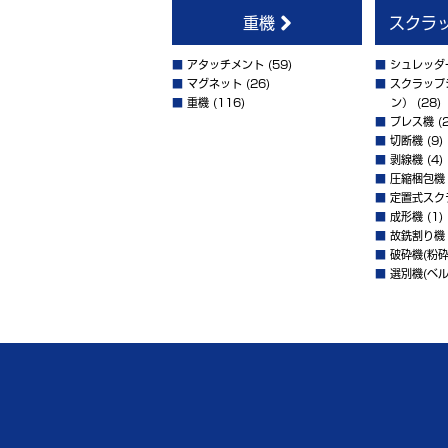
重機
スクラ
■
アタッチメント
(59)
■
シュレッダ
■
マグネット
(26)
■
スクラップ
■
重機
(116)
ン）
(28)
■
プレス機
(2
■
切断機
(9)
■
剥線機
(4)
■
圧縮梱包機
■
定置式スク
■
成形機
(1)
■
故銑割り機
■
破砕機(粉砕
■
選別機(ベル