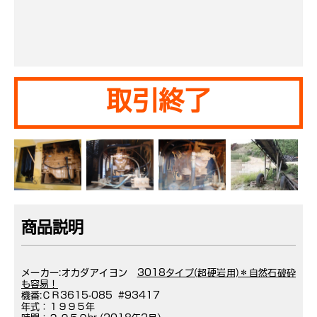
取引終了
商品説明
メーカー:オカダアイヨン
3018タイプ(超硬岩用)＊自然石破砕
も容易！
機番:ＣＲ3615-085 #93417
年式：１９９５年