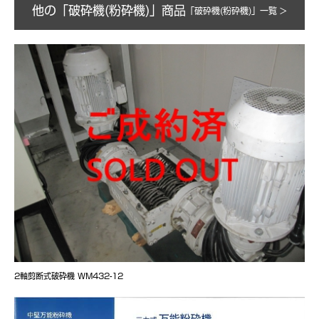
他の「破砕機(粉砕機)」商品
「破砕機(粉砕機)」一覧 >
2軸剪断式破砕機 WM432-12