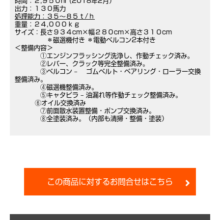
時間：２,９５０hr (2018年2月）
出力：１３０馬力
処理能力：３５～８５ｔ/ｈ
重量：２４,０００ｋｇ
サイズ：長さ９３４cm×幅２８０cm×高さ３１０cm
＊磁選機付き ＊電動ベルコン2本付き
＜整備内容＞
①エンジンフラッシング洗浄し、作動チェック済み。
②レバー、クラック等完全整備済み。
③ベルコン – ゴムベルト・ベアリング・ローラー交換
整備済み。
④磁選機整備済み。
⑤キャタピラ – 油漏れ等作動チェック整備済み。
⑥オイル交換済み
⑦前面散水装置整備・ポンプ交換済み。
⑧全塗装済み。（内部も清掃・整備・塗装）
この商品に対するお問合せはこちら