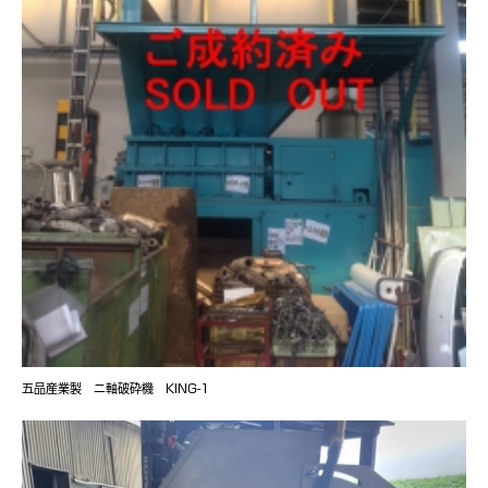
五品産業製 ニ軸破砕機 KING-1