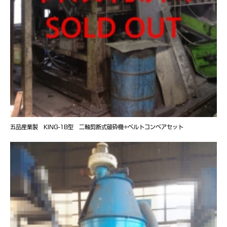
五品産業製 KING-1B型 二軸剪断式破砕機+ベルトコンベアセット