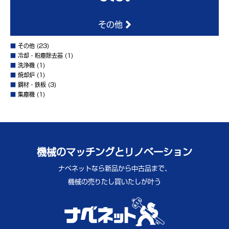
その他
■
その他
(23)
■
冷却・粉塵除去器
(1)
■
洗浄機
(1)
■
焼却炉
(1)
■
鋼材・鉄板
(3)
■
集塵機
(1)
機械のマッチングとリノベーション
ナベネットなら新品から中古品まで、
機械の売りたし買いたしが叶う