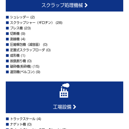
スクラップ処理機械
■
シュレッダー
(2)
■
スクラップシャー（ギロチン）
(28)
■
プレス機
(23)
■
切断機
(9)
■
剥線機
(4)
■
圧縮梱包機（減容器）
(0)
■
定置式スクラップローダ
(0)
■
成形機
(1)
■
故銑割り機
(0)
■
破砕機(粉砕機)
(15)
■
選別機(ベルコン)
(9)
工場設備
■
トラックスケール
(4)
■
ナゲット機
(0)