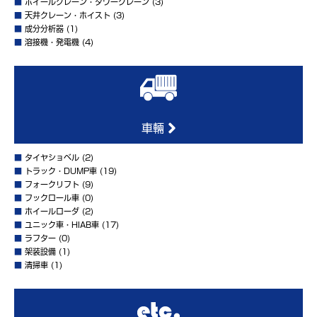
■
ホイールクレーン・タワークレーン
(3)
■
天井クレーン・ホイスト
(3)
■
成分分析器
(1)
■
溶接機・発電機
(4)
車輛
■
タイヤショベル
(2)
■
トラック・DUMP車
(19)
■
フォークリフト
(9)
■
フックロール車
(0)
■
ホイールローダ
(2)
■
ユニック車・HIAB車
(17)
■
ラフター
(0)
■
架装設備
(1)
■
清掃車
(1)