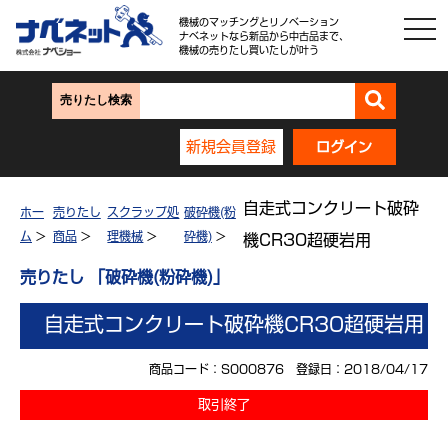
機械のマッチングとリノベーション
ナベネットなら新品から中古品まで、
機械の売りたし買いたしが叶う
売りたし検索
新規会員登録
ログイン
自走式コンクリート破砕
ホー
売りたし
スクラップ処
破砕機(粉
ム
>
商品
>
理機械
>
砕機)
>
機CR30超硬岩用
売りたし 「破砕機(粉砕機)」
自走式コンクリート破砕機CR30超硬岩用
商品コード：S000876 登録日：2018/04/17
取引終了