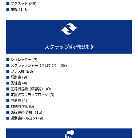
■
マグネット
(26)
■
重機
(116)
スクラップ処理機械
■
シュレッダー
(2)
■
スクラップシャー（ギロチン）
(28)
■
プレス機
(23)
■
切断機
(9)
■
剥線機
(4)
■
圧縮梱包機（減容器）
(0)
■
定置式スクラップローダ
(0)
■
成形機
(1)
■
故銑割り機
(0)
■
破砕機(粉砕機)
(15)
■
選別機(ベルコン)
(9)