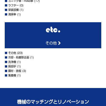
■
ユニック車・HIAB車
(17)
■
ラフター
(0)
■
架装設備
(1)
■
清掃車
(1)
その他
■
その他
(23)
■
冷却・粉塵除去器
(1)
■
洗浄機
(1)
■
焼却炉
(1)
■
鋼材・鉄板
(3)
■
集塵機
(1)
機械のマッチングとリノベーション