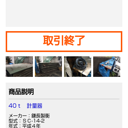
取引終了
商品説明
40ｔ 計量器
メーカー：鎌長製衡
型式：ＳＣ-14-2
年式：平成４年