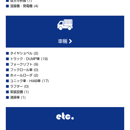
■
成分分析器
(1)
■
溶接機・発電機
(4)
車輛
■
タイヤショベル
(2)
■
トラック・DUMP車
(19)
■
フォークリフト
(9)
■
フックロール車
(0)
■
ホイールローダ
(2)
■
ユニック車・HIAB車
(17)
■
ラフター
(0)
■
架装設備
(1)
■
清掃車
(1)