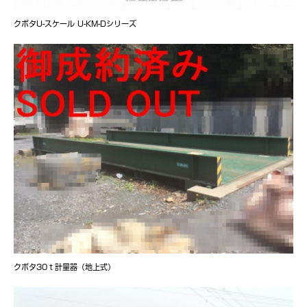
クボタU-スケール U-KM-Dシリーズ
クボタ30ｔ計量器（地上式）