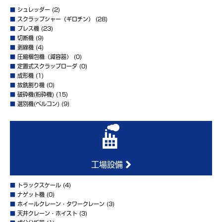
■
シュレッダー
(2)
■
スクラップシャー（ギロチン）
(28)
■
プレス機
(23)
■
切断機
(9)
■
剥線機
(4)
■
圧縮梱包機（減容器）
(0)
■
定置式スクラップローダ
(0)
■
成形機
(1)
■
故銑割り機
(0)
■
破砕機(粉砕機)
(15)
■
選別機(ベルコン)
(9)
工場設備
■
トラックスケール
(4)
■
ナゲット機
(0)
■
ホイールクレーン・タワークレーン
(3)
■
天井クレーン・ホイスト
(3)