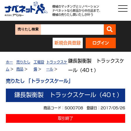
機械のマッチングとリノベーション
ナベネットなら新品から中古品まで、
機械の売りたし買いたしが叶う
売りたし検索
新規会員登録
ログイン
鎌長製衡製 トラックスケ
ホー
売りたし
工場設
トラックスケ
ム
>
商品
>
備
>
ール
>
ール（40ｔ）
売りたし 「トラックスケール」
鎌長製衡製 トラックスケール（40ｔ）
商品コード：S000708 登録日：2017/05/26
取引終了