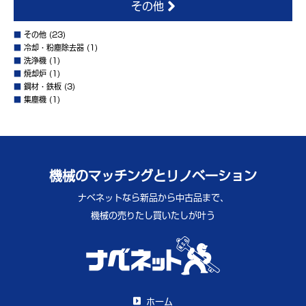
その他
■
その他
(23)
■
冷却・粉塵除去器
(1)
■
洗浄機
(1)
■
焼却炉
(1)
■
鋼材・鉄板
(3)
■
集塵機
(1)
機械のマッチングとリノベーション
ナベネットなら新品から中古品まで、
機械の売りたし買いたしが叶う
ホーム