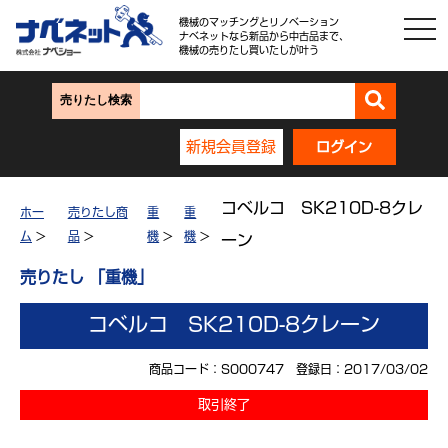
機械のマッチングとリノベーション
ナベネットなら新品から中古品まで、
機械の売りたし買いたしが叶う
売りたし検索
新規会員登録
ログイン
コベルコ SK210D-8クレ
ホー
売りたし商
重
重
ム
>
品
>
機
>
機
>
ーン
売りたし 「重機」
コベルコ SK210D-8クレーン
商品コード：S000747 登録日：2017/03/02
取引終了