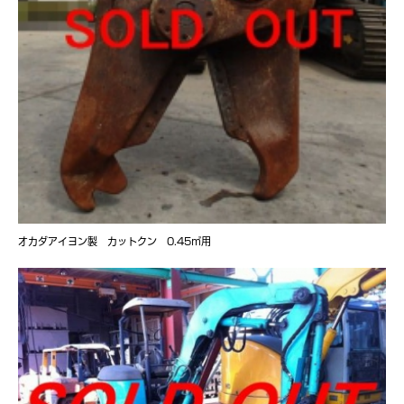
オカダアイヨン製 カットクン 0.45㎥用