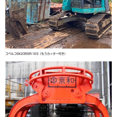
コベルコSK235SR-1ES（もうカッター付き）