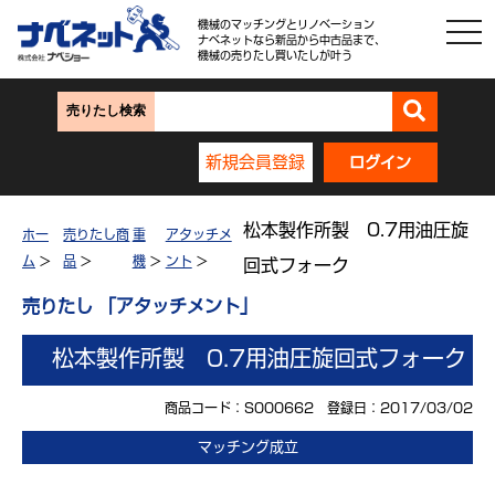
機械のマッチングとリノベーション
ナベネットなら新品から中古品まで、
機械の売りたし買いたしが叶う
売りたし検索
新規会員登録
ログイン
松本製作所製 0.7用油圧旋
ホー
売りたし商
重
アタッチメ
ム
>
品
>
機
>
ント
>
回式フォーク
売りたし 「アタッチメント」
松本製作所製 0.7用油圧旋回式フォーク
商品コード：S000662 登録日：2017/03/02
マッチング成立