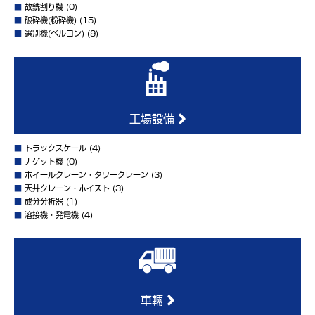
■
故銑割り機
(0)
■
破砕機(粉砕機)
(15)
■
選別機(ベルコン)
(9)
工場設備
■
トラックスケール
(4)
■
ナゲット機
(0)
■
ホイールクレーン・タワークレーン
(3)
■
天井クレーン・ホイスト
(3)
■
成分分析器
(1)
■
溶接機・発電機
(4)
車輛