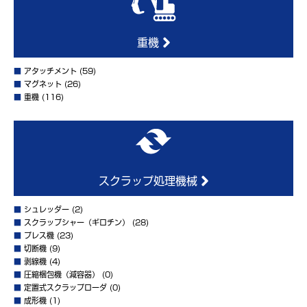
重機
■
アタッチメント
(59)
■
マグネット
(26)
■
重機
(116)
スクラップ処理機械
■
シュレッダー
(2)
■
スクラップシャー（ギロチン）
(28)
■
プレス機
(23)
■
切断機
(9)
■
剥線機
(4)
■
圧縮梱包機（減容器）
(0)
■
定置式スクラップローダ
(0)
■
成形機
(1)