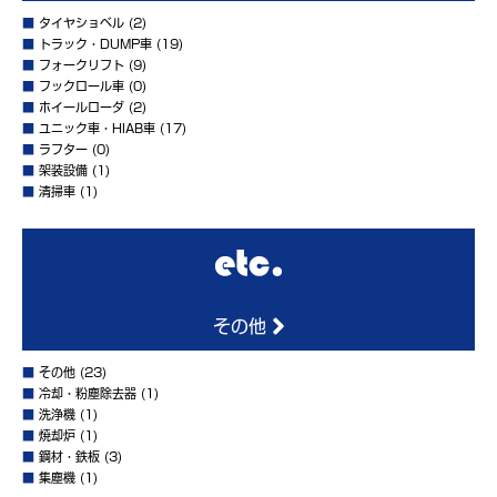
■
タイヤショベル
(2)
■
トラック・DUMP車
(19)
■
フォークリフト
(9)
■
フックロール車
(0)
■
ホイールローダ
(2)
■
ユニック車・HIAB車
(17)
■
ラフター
(0)
■
架装設備
(1)
■
清掃車
(1)
その他
■
その他
(23)
■
冷却・粉塵除去器
(1)
■
洗浄機
(1)
■
焼却炉
(1)
■
鋼材・鉄板
(3)
■
集塵機
(1)