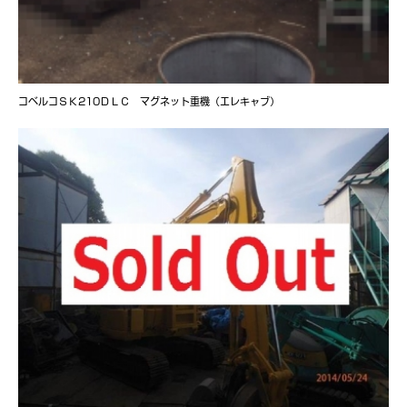
コベルコＳＫ210ＤＬＣ マグネット重機（エレキャブ）