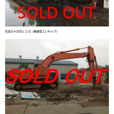
住友ＳＨ200ＬＣ-2（垂直型エレキャブ）