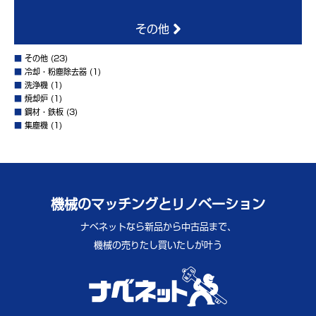
その他
■
その他
(23)
■
冷却・粉塵除去器
(1)
■
洗浄機
(1)
■
焼却炉
(1)
■
鋼材・鉄板
(3)
■
集塵機
(1)
機械のマッチングとリノベーション
ナベネットなら新品から中古品まで、
機械の売りたし買いたしが叶う