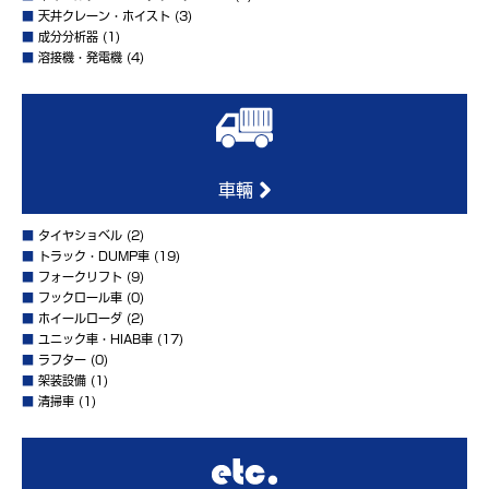
■
天井クレーン・ホイスト
(3)
■
成分分析器
(1)
■
溶接機・発電機
(4)
車輛
■
タイヤショベル
(2)
■
トラック・DUMP車
(19)
■
フォークリフト
(9)
■
フックロール車
(0)
■
ホイールローダ
(2)
■
ユニック車・HIAB車
(17)
■
ラフター
(0)
■
架装設備
(1)
■
清掃車
(1)