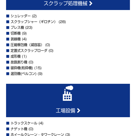
スクラップ処理機械
■
シュレッダー
(2)
■
スクラップシャー（ギロチン）
(28)
■
プレス機
(23)
■
切断機
(9)
■
剥線機
(4)
■
圧縮梱包機（減容器）
(0)
■
定置式スクラップローダ
(0)
■
成形機
(1)
■
故銑割り機
(0)
■
破砕機(粉砕機)
(15)
■
選別機(ベルコン)
(9)
工場設備
■
トラックスケール
(4)
■
ナゲット機
(0)
■
ホイールクレーン・タワークレーン
(3)