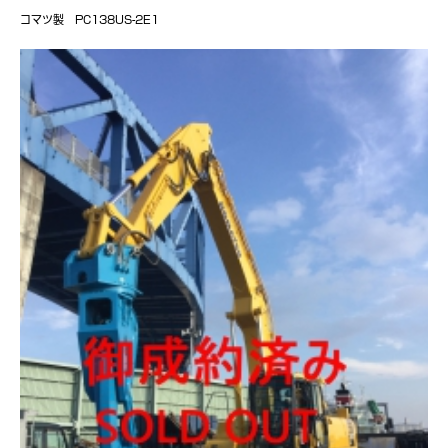
コマツ製 PC138US-2E1