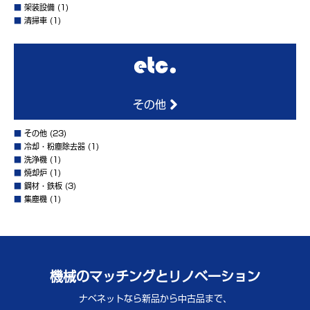
■
架装設備
(1)
■
清掃車
(1)
その他
■
その他
(23)
■
冷却・粉塵除去器
(1)
■
洗浄機
(1)
■
焼却炉
(1)
■
鋼材・鉄板
(3)
■
集塵機
(1)
機械のマッチングとリノベーション
ナベネットなら新品から中古品まで、