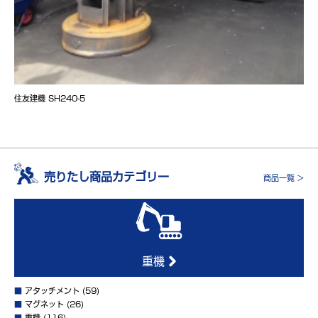
住友建機 SH240-5
売りたし商品カテゴリー
商品一覧 >
重機
■
アタッチメント
(59)
■
マグネット
(26)
■
重機
(116)