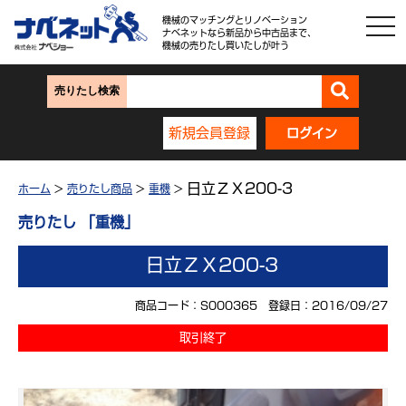
機械のマッチングとリノベーション
ナベネットなら新品から中古品まで、
機械の売りたし買いたしが叶う
売りたし検索
新規会員登録
ログイン
日立ＺＸ200-3
ホーム
>
売りたし商品
>
重機
>
売りたし 「重機」
日立ＺＸ200-3
商品コード：S000365 登録日：2016/09/27
取引終了