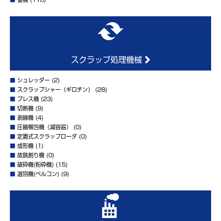
スクラップ処理機械
■
シュレッダー
(2)
■
スクラップシャー（ギロチン）
(28)
■
プレス機
(23)
■
切断機
(9)
■
剥線機
(4)
■
圧縮梱包機（減容器）
(0)
■
定置式スクラップローダ
(0)
■
成形機
(1)
■
故銑割り機
(0)
■
破砕機(粉砕機)
(15)
■
選別機(ベルコン)
(9)