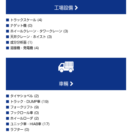
工場設備
■
トラックスケール
(4)
■
ナゲット機
(0)
■
ホイールクレーン・タワークレーン
(3)
■
天井クレーン・ホイスト
(3)
■
成分分析器
(1)
■
溶接機・発電機
(4)
車輛
■
タイヤショベル
(2)
■
トラック・DUMP車
(19)
■
フォークリフト
(9)
■
フックロール車
(0)
■
ホイールローダ
(2)
■
ユニック車・HIAB車
(17)
■
ラフター
(0)