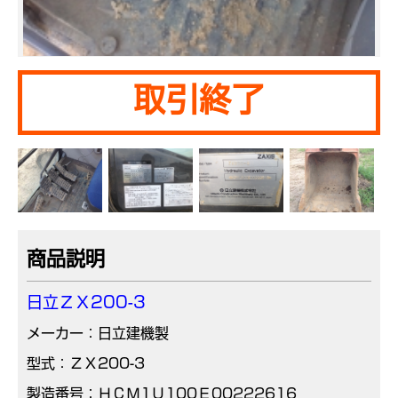
取引終了
商品説明
日立ＺＸ200-3
メーカー：日立建機製
型式：ＺＸ200-3
製造番号：ＨＣＭ1Ｕ100Ｅ00222616