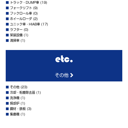
■
トラック・DUMP車
(19)
■
フォークリフト
(9)
■
フックロール車
(0)
■
ホイールローダ
(2)
■
ユニック車・HIAB車
(17)
■
ラフター
(0)
■
架装設備
(1)
■
清掃車
(1)
その他
■
その他
(23)
■
冷却・粉塵除去器
(1)
■
洗浄機
(1)
■
焼却炉
(1)
■
鋼材・鉄板
(3)
■
集塵機
(1)