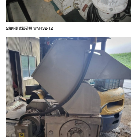
2軸剪断式破砕機 WM432-12