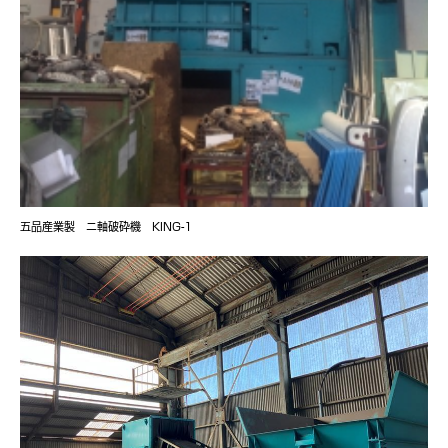
五品産業製 ニ軸破砕機 KING-1