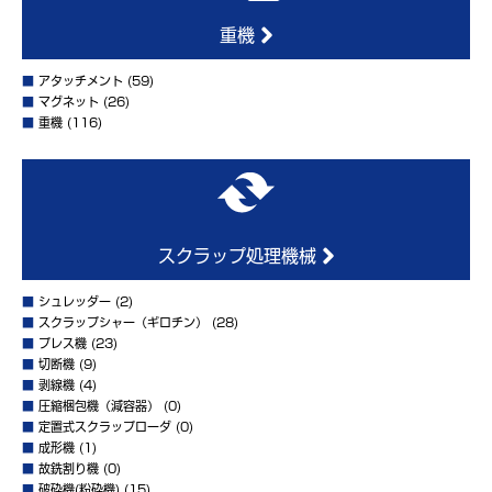
重機
■
アタッチメント
(59)
■
マグネット
(26)
■
重機
(116)
スクラップ処理機械
■
シュレッダー
(2)
■
スクラップシャー（ギロチン）
(28)
■
プレス機
(23)
■
切断機
(9)
■
剥線機
(4)
■
圧縮梱包機（減容器）
(0)
■
定置式スクラップローダ
(0)
■
成形機
(1)
■
故銑割り機
(0)
■
破砕機(粉砕機)
(15)