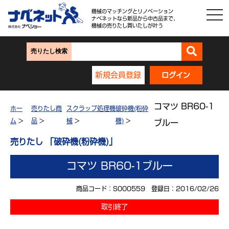
機械のマッチングとリノベーション
ナベネットなら新品から中古品まで、
機械の売りたし買いたしが叶う
売りたし検索
新規会員登録
ログイン
コマツ BR60-1
ホー
売りたし商
スクラップ処理機
破砕機(粉砕
ム
>
品
>
械
>
機)
>
ブルー
売りたし 「破砕機(粉砕機)」
コマツ BR60-1ブルー
商品コード：S000559 登録日：2016/02/26
取引終了