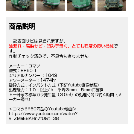
商品説明
一部表面サビは見られますが、
油漏れ・腐蝕サビ・凹み等無く、とても程度の良い機械
で
す。
作動チェック済みで、不具合も有りません。
メーカー：コマツ
型式：BR60-1
シリアルナンバー ：1049
アワーメーター：1474hr
破砕方式：
インパクト方式
（下記Yutube画像参照）
処理能力：１０ｔ以上/ｈ 平均３mm－５mmに破砕
＊一軒家の標準ガラ発生量（３０㎥）の処理時間は約４時間（メ
ーカー調べ）
＜コマツBR60同型のYoutube動画＞
https://www.youtube.com/watch?
v=ZMeE8AHn7f0&t=38