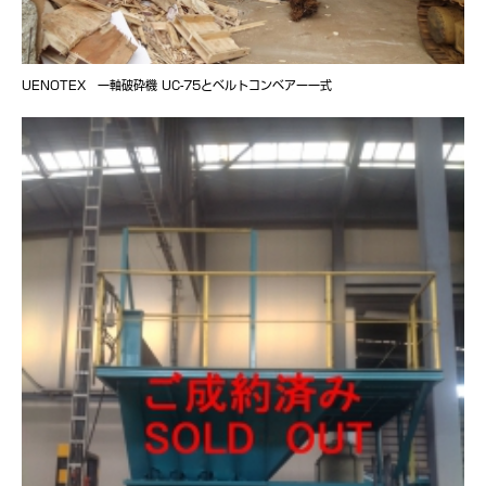
UENOTEX 一軸破砕機 UC-75とベルトコンベアー一式