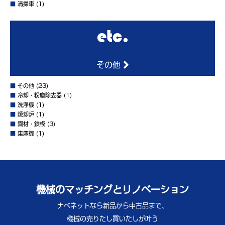
■
清掃車
(1)
その他
■
その他
(23)
■
冷却・粉塵除去器
(1)
■
洗浄機
(1)
■
焼却炉
(1)
■
鋼材・鉄板
(3)
■
集塵機
(1)
機械のマッチングとリノベーション
ナベネットなら新品から中古品まで、
機械の売りたし買いたしが叶う