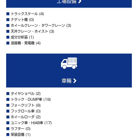
工場設備
■
トラックスケール
(4)
■
ナゲット機
(0)
■
ホイールクレーン・タワークレーン
(3)
■
天井クレーン・ホイスト
(3)
■
成分分析器
(1)
■
溶接機・発電機
(4)
車輛
■
タイヤショベル
(2)
■
トラック・DUMP車
(19)
■
フォークリフト
(9)
■
フックロール車
(0)
■
ホイールローダ
(2)
■
ユニック車・HIAB車
(17)
■
ラフター
(0)
■
架装設備
(1)