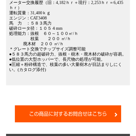
メーター交換履歴（旧：4,182ｈｒ＋現行：2,253ｈｒ＝6,435
ｈｒ）
運転質量：31,400ｋｇ
エンジン：CAT3408
馬 力 ：５８３馬力
破砕ロータ径：１０５４mm
処理能力：抜根 ６０～１００㎥/ｈ
枝葉 ２００ ㎥/ｈ
廃木材 ２００ ㎥/ｈ
＊グレート交換でチップサイズ調整可能
●５８３馬力の超破砕力、抜根・樹木・廃木材の破砕が容易。
●低位置の大型ホッパーで、長尺物の処理が可能。
●圧縮＋粉砕構造で、枝葉の多い大量樹木が目詰まりしにく
い。(
カタログ添付)
この商品に対するお問合せはこちら