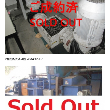
2軸剪断式破砕機 WM432-12