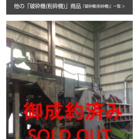
他の「破砕機(粉砕機)」商品
「破砕機(粉砕機)」一覧 >