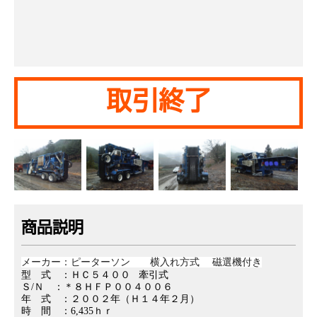
取引終了
商品説明
メーカー：ピーターソン 横入れ方式 磁選機付き
型 式 ：ＨＣ５４００ 牽引式
Ｓ/Ｎ ：＊８ＨＦＰ００４００６
年 式 ：２００２年（Ｈ１４年２月）
時 間 ：6,435ｈｒ