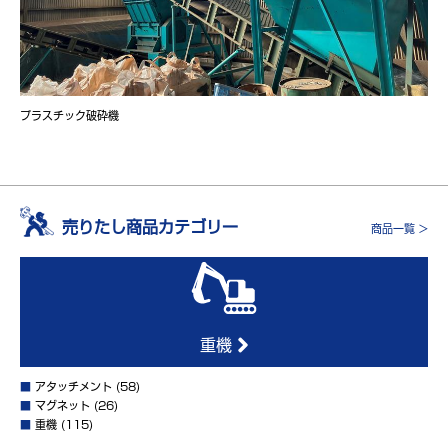
プラスチック破砕機
売りたし商品カテゴリー
商品一覧 >
重機
■
アタッチメント
(58)
■
マグネット
(26)
■
重機
(115)