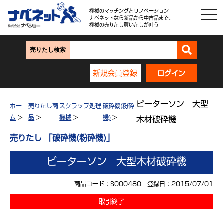
機械のマッチングとリノベーション
ナベネットなら新品から中古品まで、
機械の売りたし買いたしが叶う
売りたし検索
新規会員登録
ログイン
ピーターソン 大型
ホー
売りたし商
スクラップ処理
破砕機(粉砕
ム
>
品
>
機械
>
機)
>
木材破砕機
売りたし 「破砕機(粉砕機)」
ピーターソン 大型木材破砕機
商品コード：S000480 登録日：2015/07/01
取引終了