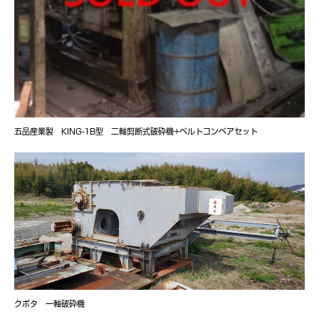
五品産業製 KING-1B型 二軸剪断式破砕機+ベルトコンベアセット
クボタ 一軸破砕機