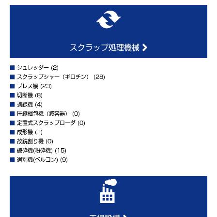
スクラップ処理機械
■
シュレッダー
(2)
■
スクラップシャー（ギロチン）
(28)
■
プレス機
(23)
■
切断機
(8)
■
剥線機
(4)
■
圧縮梱包機（減容器）
(0)
■
定置式スクラップローダ
(0)
■
成形機
(1)
■
故銑割り機
(0)
■
破砕機(粉砕機)
(15)
■
選別機(ベルコン)
(9)