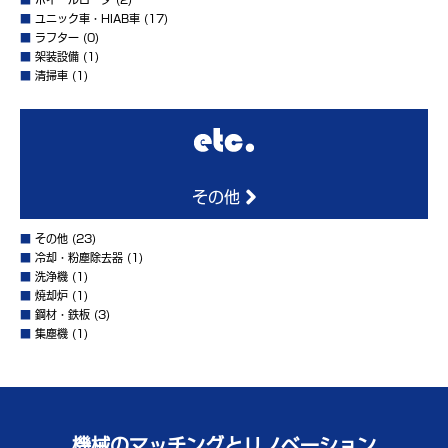
■
ユニック車・HIAB車
(17)
■
ラフター
(0)
■
架装設備
(1)
■
清掃車
(1)
その他
■
その他
(23)
■
冷却・粉塵除去器
(1)
■
洗浄機
(1)
■
焼却炉
(1)
■
鋼材・鉄板
(3)
■
集塵機
(1)
機械のマッチングとリノベーション