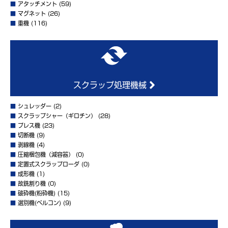
■
アタッチメント
(59)
■
マグネット
(26)
■
重機
(116)
スクラップ処理機械
■
シュレッダー
(2)
■
スクラップシャー（ギロチン）
(28)
■
プレス機
(23)
■
切断機
(9)
■
剥線機
(4)
■
圧縮梱包機（減容器）
(0)
■
定置式スクラップローダ
(0)
■
成形機
(1)
■
故銑割り機
(0)
■
破砕機(粉砕機)
(15)
■
選別機(ベルコン)
(9)