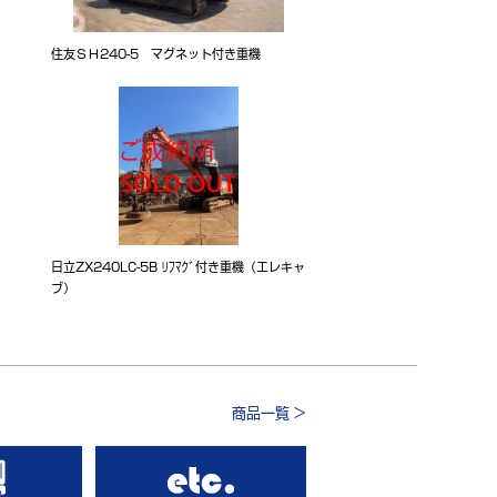
住友ＳＨ240-5 マグネット付き重機
日立ZX240LC-5B ﾘﾌﾏｸﾞ付き重機（エレキャ
ブ）
商品一覧 >