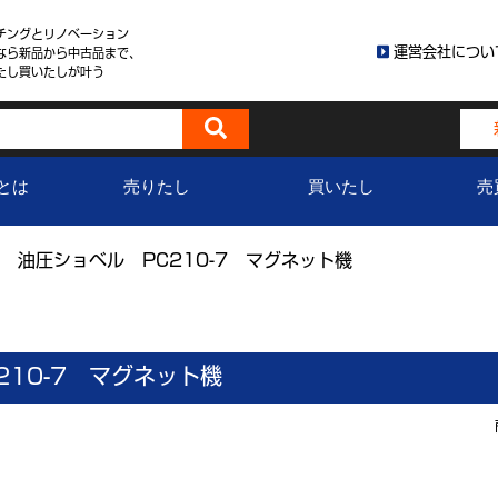
チングとリノベーション
運営会社につい
なら新品から中古品まで、
たし買いたしが叶う
とは
売りたし
買いたし
売
 油圧ショベル PC210-7 マグネット機
10-7 マグネット機