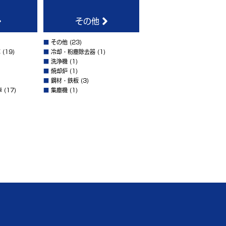
その他
■
その他
(23)
車
(19)
■
冷却・粉塵除去器
(1)
■
洗浄機
(1)
■
焼却炉
(1)
■
鋼材・鉄板
(3)
車
(17)
■
集塵機
(1)