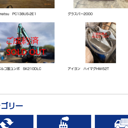
matsu PC138US-2E1
グラスパー2000
ルコ製ユンボ SK210DLC
アイヨン ハイマグHM-52T
テゴリー