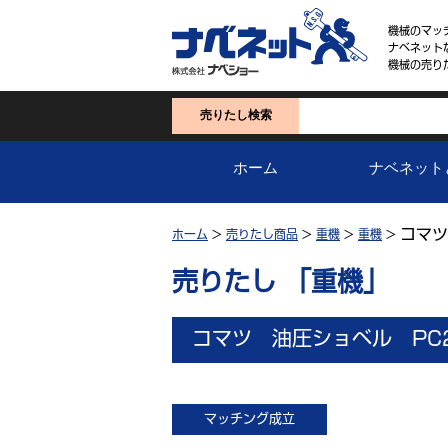
機械のマッ
ナベネット
機械の売り
売りたし検索
ホーム
ナベネット
コマツ
ホーム
>
売りたし商品
>
重機
>
重機
>
売りたし 「重機」
コマツ 油圧ショベル PC2
マッチング成立