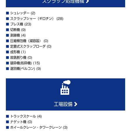
スクラップ処理機械
■
シュレッダー
(2)
■
スクラップシャー（ギロチン）
(28)
■
プレス機
(23)
■
切断機
(9)
■
剥線機
(4)
■
圧縮梱包機（減容器）
(0)
■
定置式スクラップローダ
(0)
■
成形機
(1)
■
故銑割り機
(0)
■
破砕機(粉砕機)
(15)
■
選別機(ベルコン)
(9)
工場設備
■
トラックスケール
(4)
■
ナゲット機
(0)
■
ホイールクレーン・タワークレーン
(3)