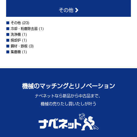
その他
■
その他
(23)
■
冷却・粉塵除去器
(1)
■
洗浄機
(1)
■
焼却炉
(1)
■
鋼材・鉄板
(3)
■
集塵機
(1)
機械のマッチングとリノベーション
ナベネットなら新品から中古品まで、
機械の売りたし買いたしが叶う