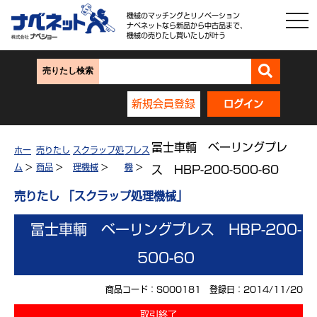
機械のマッチングとリノベーション
ナベネットなら新品から中古品まで、
機械の売りたし買いたしが叶う
売りたし検索
新規会員登録
ログイン
冨士車輌 ベーリングプレ
ホー
売りたし
スクラップ処
プレス
ム
>
商品
>
理機械
>
機
>
ス HBP-200-500-60
売りたし 「スクラップ処理機械」
冨士車輌 ベーリングプレス HBP-200-
500-60
商品コード：S000181 登録日：2014/11/20
取引終了