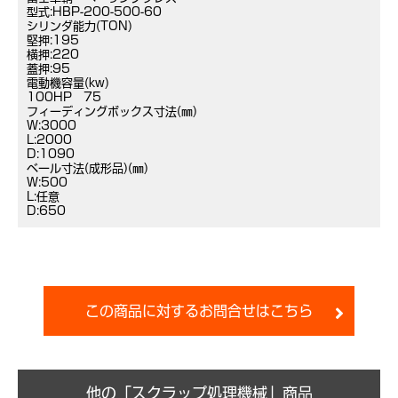
型式:HBP-200-500-60
シリンダ能力(TON)
堅押:195
横押:220
蓋押:95
電動機容量(kw)
100HP 75
フィーディングボックス寸法(㎜)
W:3000
L:2000
D:1090
ベール寸法(成形品)(㎜)
W:500
L:任意
D:650
この商品に対するお問合せはこちら
他の「スクラップ処理機械」商品