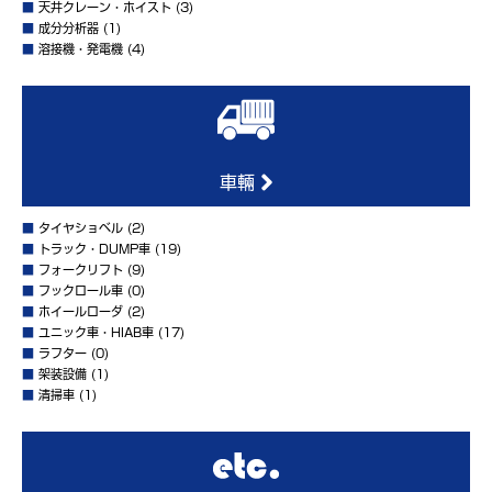
■
天井クレーン・ホイスト
(3)
■
成分分析器
(1)
■
溶接機・発電機
(4)
車輛
■
タイヤショベル
(2)
■
トラック・DUMP車
(19)
■
フォークリフト
(9)
■
フックロール車
(0)
■
ホイールローダ
(2)
■
ユニック車・HIAB車
(17)
■
ラフター
(0)
■
架装設備
(1)
■
清掃車
(1)