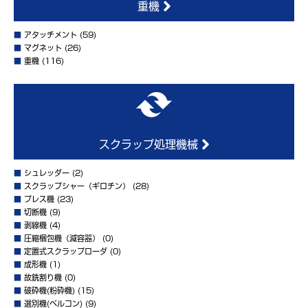
重機
■
アタッチメント
(59)
■
マグネット
(26)
■
重機
(116)
スクラップ処理機械
■
シュレッダー
(2)
■
スクラップシャー（ギロチン）
(28)
■
プレス機
(23)
■
切断機
(9)
■
剥線機
(4)
■
圧縮梱包機（減容器）
(0)
■
定置式スクラップローダ
(0)
■
成形機
(1)
■
故銑割り機
(0)
■
破砕機(粉砕機)
(15)
■
選別機(ベルコン)
(9)