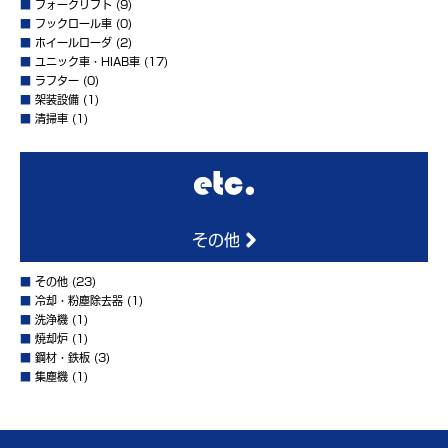
■
フォークリフト
(9)
■
フックロール車
(0)
■
ホイールローダ
(2)
■
ユニック車・HIAB車
(17)
■
ラフター
(0)
■
架装設備
(1)
■
清掃車
(1)
その他
■
その他
(23)
■
冷却・粉塵除去器
(1)
■
洗浄機
(1)
■
焼却炉
(1)
■
鋼材・鉄板
(3)
■
集塵機
(1)