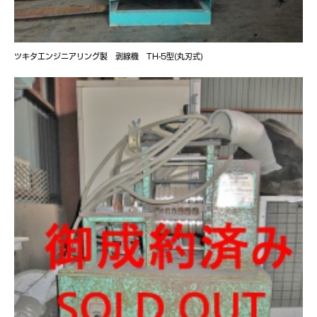
ツキタエンジニアリング製 剥線機 TH-5型(丸刃式)