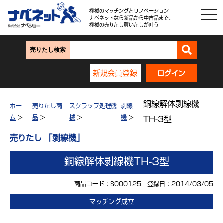
機械のマッチングとリノベーション
ナベネットなら新品から中古品まで、
機械の売りたし買いたしが叶う
売りたし検索
新規会員登録
ログイン
銅線解体剥線機
ホー
売りたし商
スクラップ処理機
剥線
ム
>
品
>
械
>
機
>
TH-3型
売りたし 「剥線機」
銅線解体剥線機TH-3型
商品コード：S000125 登録日：2014/03/05
マッチング成立